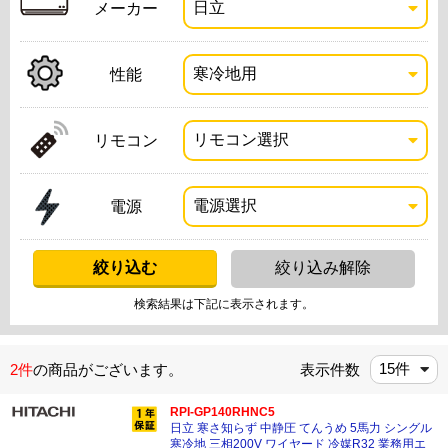
メーカー
性能
リモコン
電源
検索結果は下記に表示されます。
2件
の商品がございます。
表示件数
RPI-GP140RHNC5
日立 寒さ知らず 中静圧 てんうめ 5馬力 シングル
寒冷地 三相200V ワイヤード 冷媒R32 業務用エ