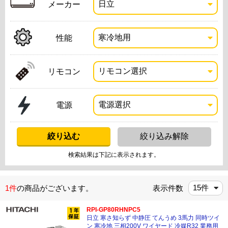
メーカー
性能
リモコン
電源
検索結果は下記に表示されます。
1件
の商品がございます。
表示件数
RPI-GP80RHNPC5
日立 寒さ知らず 中静圧 てんうめ 3馬力 同時ツイ
ン 寒冷地 三相200V ワイヤード 冷媒R32 業務用