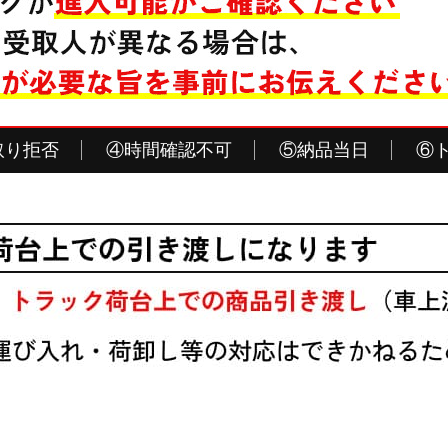
取り拒否
④時間確認不可
⑤納品当日
⑥