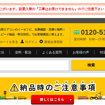
ございます。設置入替の『工事はお受けできません』のでご注意下さい 
務用エアコンのイーセツビ。在庫確認・見積り無料！
0120-5
スピード納品・即日対応」でお客様満足に答えます。
受付時間 9:00～17
カートを見る
ログイン
新規会員登録
方法
送料・配送
よくある質問
お客様の声
特