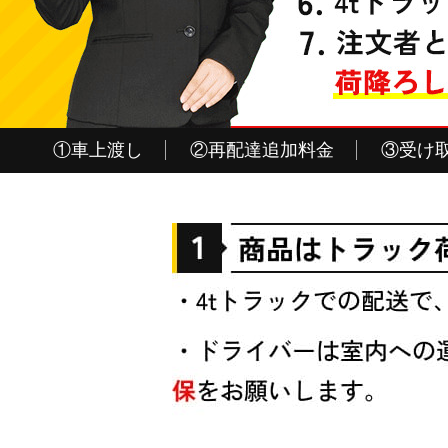
①車上渡し
②再配達追加料金
③受け