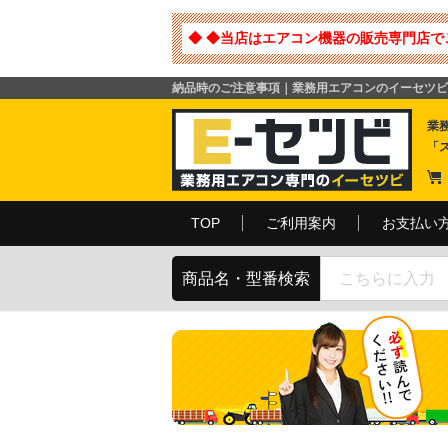
◆ ◆当店はエアコン機器の販売専門店で
納品時のご注意事項｜業務用エアコンのイーセツビ
業
「
TOP
ご利用案内
お支払い
商品名・型番検索