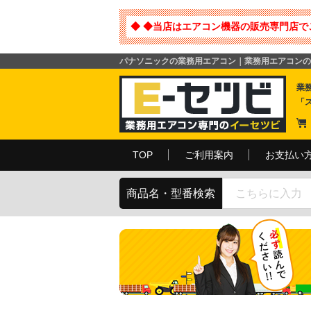
◆ ◆当店はエアコン機器の販売専門店で
パナソニックの業務用エアコン｜業務用エアコンの
業
「
TOP
ご利用案内
お支払い
商品名・型番検索