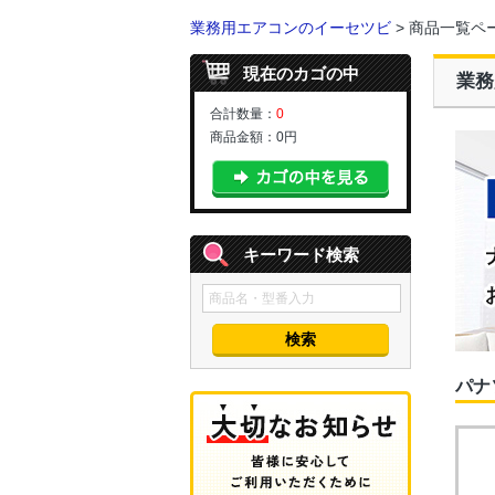
業務用エアコンのイーセツビ
> 商品一覧ペ
現在のカゴの中
業務
合計数量：
0
商品金額：
0円
キーワード検索
パナ