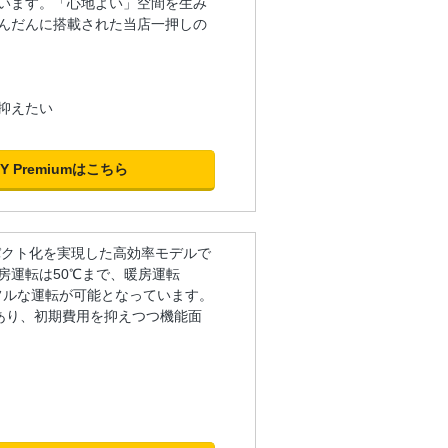
います。「心地よい」空間を生み
んだんに搭載された当店一押しの
抑えたい
Y Premiumはこちら
ンパクト化を実現した高効率モデルで
房運転は50℃まで、暖房運転
フルな運転が可能となっています。
あり、初期費用を抑えつつ機能面