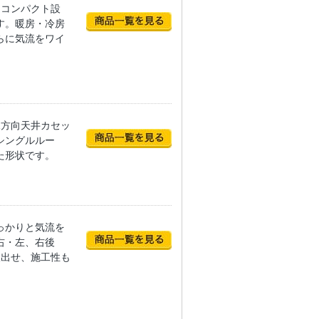
はコンパクト設
す。暖房・冷房
らに気流をワイ
1方向天井カセッ
シングルルー
た形状です。
っかりと気流を
右・左、右後
取出せ、施工性も