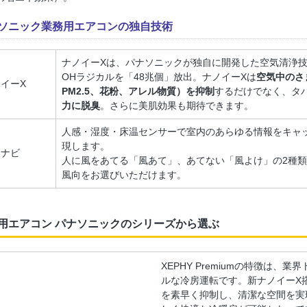
ソニック業務用エアコンの独自技術
ナノイーXは、パナソニックが独自に開発した空気清浄技
OHラジカルを「48兆個」放出。ナノイーXは
空気中のさ
イーX
PM2.5、花粉、アレル物質）を抑制
するだけでなく、タ
力に脱臭
。さらに美肌効果も期待できます。
人感・湿度・床温センサーで室内のあらゆる情報をキャ
現します。
コナビ
人に風をあてる「風あて」、あてない「風よけ」の2種
風向をお選びいただけます。
用エアコン パナソニックのシリーズから選ぶ
XEPHY Premiumの特徴は
ルな冷房運転です。新ナノイーX
を素早く抑制し、清潔な空間を実