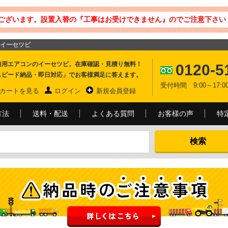
ございます。設置入替の『工事はお受けできません』のでご注意下さい 
イーセツビ
務用エアコンのイーセツビ。在庫確認・見積り無料！
0120-5
スピード納品・即日対応」でお客様満足に答えます。
受付時間 9:00～17
カートを見る
ログイン
新規会員登録
方法
送料・配送
よくある質問
お客様の声
特