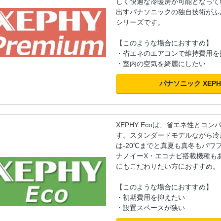
しく快適な冷暖房が可能となって
出すパナソニックの独自技術がふ
シリーズです。
【このような場合におすすめ】
・省エネのエアコンで維持費用を
・室内の空気を綺麗にしたい
パナソニック XEPH
XEPHY Ecoは、省エネ性とコ
す。スタンダードモデルながら冷
は-20℃までと真夏も真冬もパワ
ナノイーX・エコナビ搭載機種も
にもこだわりたい方におすすめ。
【このような場合におすすめ】
・初期費用を抑えたい
・設置スペースが狭い