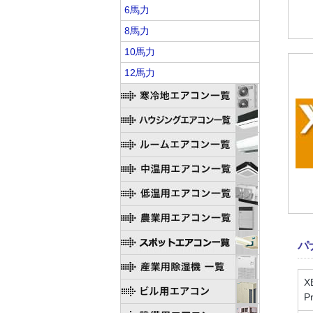
6馬力
8馬力
10馬力
12馬力
パ
X
P