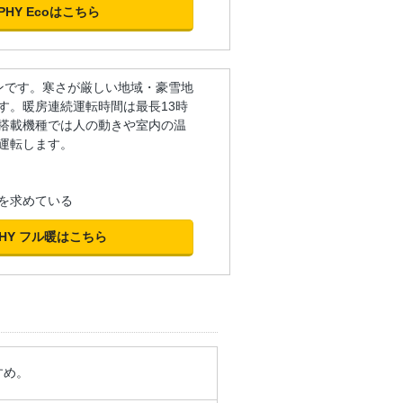
PHY Ecoはこちら
コンです。寒さが厳しい地域・豪雪地
す。暖房連続運転時間は最長13時
搭載機種では人の動きや室内の温
運転します。
を求めている
PHY フル暖はこちら
すめ。