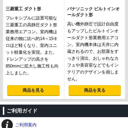
三菱重工 ダクト形
パナソニック ビルトインオ
ールダクト形
フレキシブルに設置可能な
高い機外静圧で設計自由度
三菱重工の高静圧ダクト形
もアップしたビルトインオ
業務用エアコン。室内機は
ールダクト形業務用エアコ
従来の物に比べ約14～15キ
ン。室内機本体は天井に内
ロほど軽くなり、室内ユニ
蔵されるので、お部屋をす
ット軽量化を実現。また、
っきり演出。おしゃれなカ
ドレンアップの高さを
フェや美容室などでもイン
850mmに拡大し施工性も向
テリアのデザインを崩しま
上しました。
せん。
商品を見る
商品を見る
ご利用ガイド
ご利用案内