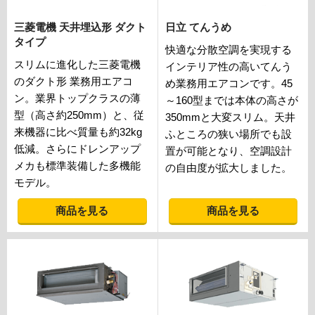
三菱電機 天井埋込形 ダクト
日立 てんうめ
タイプ
快適な分散空調を実現する
スリムに進化した三菱電機
インテリア性の高いてんう
のダクト形 業務用エアコ
め業務用エアコンです。45
ン。業界トップクラスの薄
～160型までは本体の高さが
型（高さ約250mm）と、従
350mmと大変スリム。天井
来機器に比べ質量も約32kg
ふところの狭い場所でも設
低減。さらにドレンアップ
置が可能となり、空調設計
メカも標準装備した多機能
の自由度が拡大しました。
モデル。
商品を見る
商品を見る