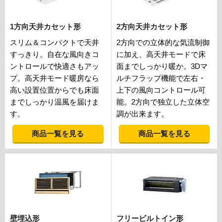
1方向天井カセット形
2方向天井カセット形
スリム＆コンパクトで天井
2方向での立体的な気流制御
すっきり。自在な風向きコ
に加え、高天井モードで床
ントロールで快適さもアッ
面までしっかり暖か。3Dマ
プ。高天井モード暖房なら
ルチフラップ機能で左右・
高い設置位置からでも床面
上下の風向コントロール可
までしっかり温風を届けま
能。2方向で独立した立体空
す。
調が出来ます。
商品一覧を見る
商品一覧を見る
壁埋込形
フリービルトイン形