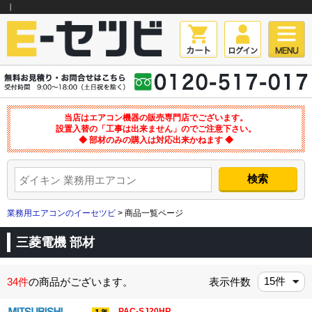
｜
当店はエアコン機器の販売専門店でございます。
設置入替の「工事は出来ません」のでご注意下さい。
◆ 部材のみの購入は対応出来かねます ◆
業務用エアコンのイーセツビ
> 商品一覧ページ
三菱電機 部材
34件
の商品がございます。
表示件数
PAC-SJ20HR