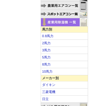
馬力別
0.8馬力
2馬力
3馬力
5馬力
8馬力
10馬力
メーカー別
ダイキン
三菱電機
日立