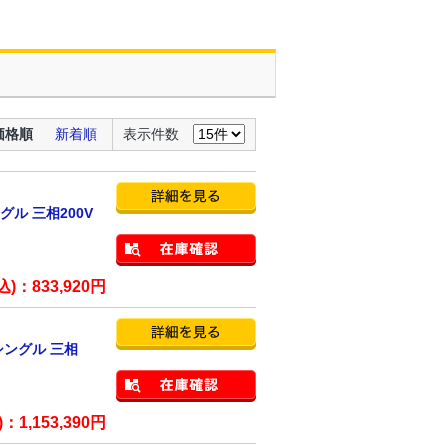
価格順
新着順
表示件数
グル 三相200V
込)：
833,920
円
シングル 三相
)：
1,153,390
円