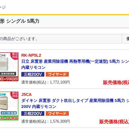
ージ
形 シングル 5馬力
の商品がございます。
RK-NP5L2
日立 床置形 産業用除湿機 再熱専用機(一定速型) 5馬力 シン
内蔵リモコン
販売価格(税
通常価格(税込)：
1,772,100
円
J5CA
ダイキン 床置形 ダクト吹出しタイプ 産業用除湿機 5馬力 
200V 内蔵リモコン
販売価格(税込
通常価格(税込)：
1,576,300
円