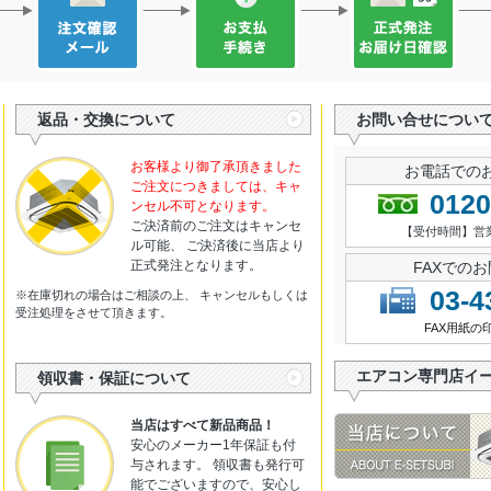
返品・交換について
お問い合せについ
お客様より御了承頂きました
お電話での
ご注文につきましては、キャ
0120
ンセル不可となります。
ご決済前のご注文はキャンセ
【受付時間】営業日 
ル可能、 ご決済後に当店より
正式発注となります。
FAXでの
03-4
※在庫切れの場合はご相談の上、 キャンセルもしくは
受注処理をさせて頂きます。
FAX用紙の
エアコン専門店イ
領収書・保証について
当店はすべて新品商品！
安心のメーカー1年保証も付
与されます。 領収書も発行可
能でございますので、安心し