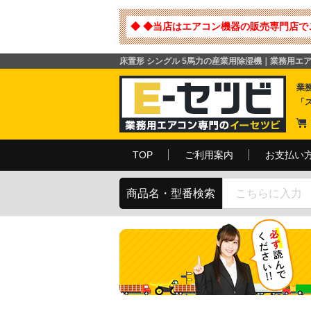
◆ ◆当店はエアコン機器の販売専門店で
床置形 シングル 5馬力の産業用除湿機｜業務用エ
業
「
TOP
ご利用案内
お支払い
商品名・型番検索