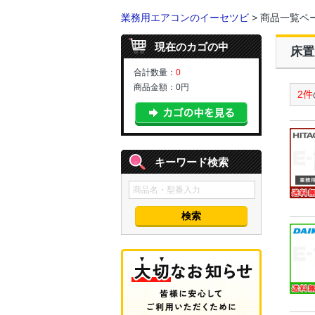
業務用エアコンのイーセツビ
> 商品一覧ペ
現在のカゴの中
床置
合計数量：
0
商品金額：
0円
2件
キーワード検索