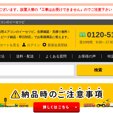
ございます。設置入替の『工事はお受けできません』のでご注意下さい 
アコンのイーセツビ
務用エアコンのイーセツビ。在庫確認・見積り無料！
0120-5
スピード納品・即日対応」でお客様満足に答えます。
受付時間 9:00～17
カートを見る
ログイン
新規会員登録
方法
送料・配送
よくある質問
お客様の声
特