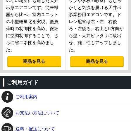
のない場所にも適した天井
ップや学校の教室にもしっ
吊形エアコンです。従来機
かりと気流を届ける天井吊
器から比べ、室内ユニット
形業務用エアコンです。ド
の小型軽量化を実現。低負
レン配管は右・左、右後
荷時の制御性を高め、微細
ろ・左後ろ、右上と5方向か
に空調制御することで、さ
ら壁・天井ピッタリに取出
らに省エネ性を高めまし
せ、施工性もアップしまし
た。
た。
商品を見る
商品を見る
ご利用ガイド
ご利用案内
お支払い方法について
送料・配送について