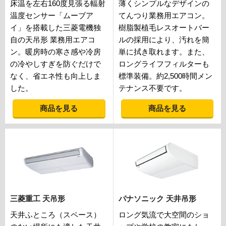
床温を左右160度見張る輻射
薄くシンプルなデザインの
温度センサー「ムーブア
てんつり業務用エアコン。
イ」を搭載した三菱電機独
樹脂製植毛レスオートバー
自の天吊形 業務用エアコ
ルの採用により、汚れを簡
ン。暖房時の寒さ感や冷房
単に拭き取れます。また、
の冷やしすぎを防ぐだけで
ロングライフフィルターも
なく、省エネ性も向上しま
標準装備。約2,500時間メン
した。
テナンス不要です。
商品を見る
商品を見る
三菱重工 天吊形
パナソニック 天井吊形
天井ふところ（スペース）
ロング気流で大空間のショ