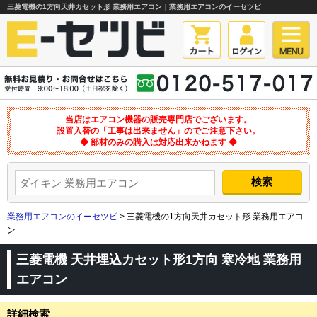
三菱電機の1方向天井カセット形 業務用エアコン｜業務用エアコンのイーセツビ
当店はエアコン機器の販売専門店でございます。
設置入替の「工事は出来ません」のでご注意下さい。
◆ 部材のみの購入は対応出来かねます ◆
業務用エアコンのイーセツビ
> 三菱電機の1方向天井カセット形 業務用エアコ
ン
三菱電機 天井埋込カセット形1方向 寒冷地 業務用
エアコン
詳細検索