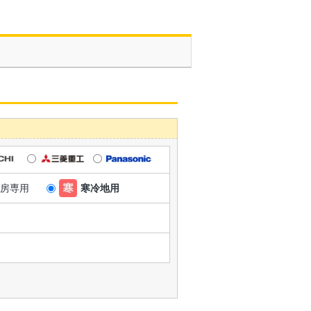
房専用
寒冷地用