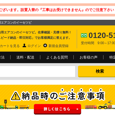
ございます。設置入替の『工事はお受けできません』のでご注意下さい 
用エアコンのイーセツビ
務用エアコンのイーセツビ。在庫確認・見積り無料！
0120-5
スピード納品・即日対応」でお客様満足に答えます。
受付時間 9:00～17
カートを見る
ログイン
新規会員登録
方法
送料・配送
よくある質問
お客様の声
特