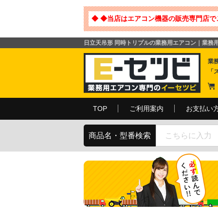
◆ ◆当店はエアコン機器の販売専門店で
日立天吊形 同時トリプルの業務用エアコン｜業務
業
「
TOP
ご利用案内
お支払い
商品名・型番検索