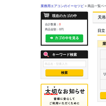
業務用エアコンのイーセツビ
> 商品一覧ペ
現在のカゴの中
天吊
合計数量：
0
商品金額：
0円
日立
業
キーワード検索