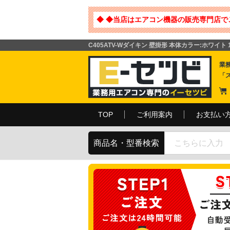
◆ ◆当店はエアコン機器の販売専門店で
C405ATV-Wダイキン 壁掛形 本体カラー:ホワイ
業
「
TOP
ご利用案内
お支払い
商品名・型番検索