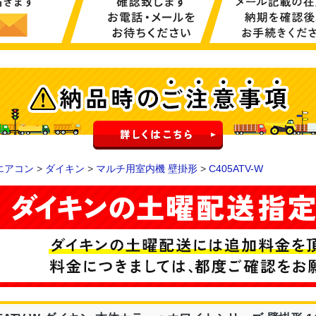
エアコン
>
ダイキン
>
マルチ用室内機 壁掛形
>
C405ATV-W