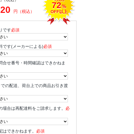
72
%
020
円（税込）
OFF以上
りです
必須
料です(メーカーによる)
必須
問合せ番号・時間確認はできかねま
クでの配送、荷台上での商品お引き渡
の場合は再配達料をご請求します。
必
配はできかねます。
必須