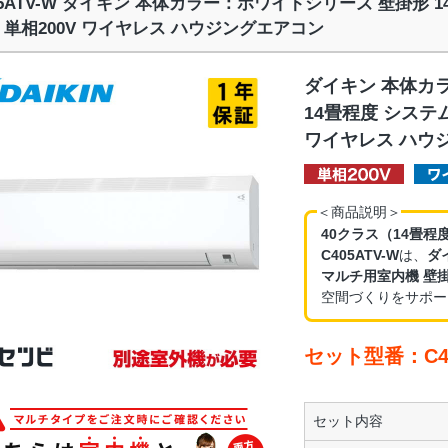
05ATV-W ダイキン 本体カラー：ホワイトシリーズ 壁掛形
 単相200V ワイヤレス ハウジングエアコン
ダイキン 本体カ
14畳程度 システ
ワイヤレス ハウ
＜商品説明＞
40クラス（14畳程
C405ATV-W
は、
ダ
マルチ用室内機 壁
空間づくりをサポー
セット型番：C40
セット内容