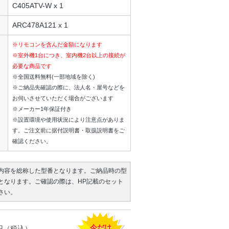
C405ATV-W x 1
ARC478A121 x 1
※リモコンを含んだ金額になります
※室外機1台につき、室内機2台以上の接続が
必要な商品です
※全国送料無料(一部地域を除く)
※ご納品先確認の際に、法人名・屋号などを
お伺いさせていただく場合がございます
※メーカー1年保証付き
※設置環境や使用状況により注意点がありま
す。ご注文前に据付説明書・取扱説明書をご
確認ください。
内容を総称した型番となります。ご納品時の型
となります。ご確認の際は、HP記載のセット
さい。
今だけ
円（税込）