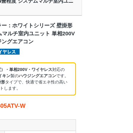
 14畳程度 システムマルチ室内ユニ
ラー：ホワイトシリーズ 壁掛形
ムマルチ室内ユニット 単相200V
ジングエアコン
度）・単相200V・ワイヤレス
対応の
イキン
製の
ハウジングエアコン
です。
掛形
タイプで、快適で省エネ性の高い
トします。
5ATV-W