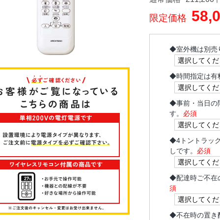
58,
限定価格
◆
室外機は別売
◆
時間指定は有
◆
事前・当日の
す。
必須
◆
4トントラッ
しです。
必須
◆
配達時ご不在
須
◆
不在時の置き