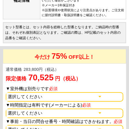
補足情報
いただく場合がございます
※メーカー1年保証付き
※設置環境や使用状況により注意点があります。ご注文前
に据付説明書・取扱説明書をご確認ください。
セット型番とは、セット内容を総称した型番となります。ご納品時の型番
は、それぞれ個別表記となります。ご確認の際は、HP記載のセット内容の
品番をご確認ください。
75%
今だけ
OFF以上！
通常価格
283,800円（税込）
70,525
限定価格
円（税込）
▼
室外機は別売りです
必須
▼
時間指定は有料です(メーカーによる)
必須
▼
事前・当日の問合せ番号・時間確認はできかねます。
必須