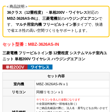
＜商品説明＞
36クラス（12畳程度）・単相200V・ワイヤレス
対応の
MBZ-3626AS-IN
は、
三菱電機
製の
ハウジングエアコン
で
す。
マルチ用室内機 フリービルトイン形
タイプで、快適
で省エネ性の高い空間づくりをサポートします。
セット型番：MBZ-3626AS-IN
三菱電機 フリービルトイン形 12畳程度 システムマルチ室内ユ
ニット 単相200V ワイヤレス ハウジングエアコン
セット内容
室内機
MBZ-3626AS-IN x 1
リモコン
同梱リモコン x 1
※リモコンを含んだ金額になります
※全国送料無料(一部地域を除く)
※ご納品先確認の際に、法人名・屋号などをお伺いさせて