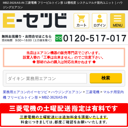
MBZ-3626AS-IN 三菱電機 フリービルトイン形 12畳程度 システムマルチ室内ユニット｜ハウ
ジングエアコン
当店はエアコン機器の販売専門店でございます。
設置入替の「工事は出来ません」のでご注意下さい。
◆ 部材のみの購入は対応出来かねます ◆
業務用エアコンのイーセツビ
>
ハウジングエアコン
>
三菱電機
>
マルチ用室内
機 フリービルトイン形
>
MBZ-3626AS-IN