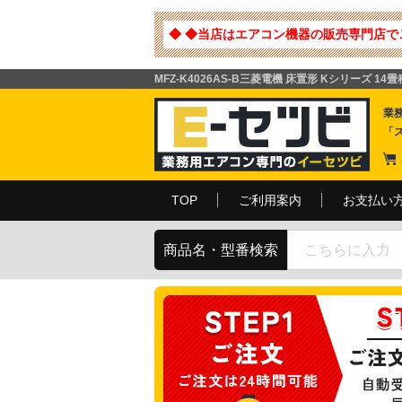
◆ ◆当店はエアコン機器の販売専門店で
MFZ-K4026AS-B三菱電機 床置形 Kシリーズ 
業
「
TOP
ご利用案内
お支払い
商品名・型番検索