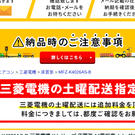
エアコン
>
三菱電機
>
床置形
>
MFZ-K4026AS-B