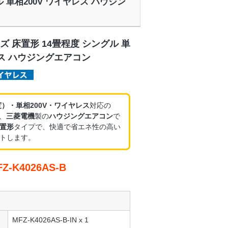
グル 単相200V ワイヤレス ハウジン
ズ 床置形 14畳程度 シングル 単
レス ハウジングエアコン
度）・単相200V・ワイヤレス
対応の
、
三菱電機
製の
ハウジングエアコン
で
置形
タイプで、快適で省エネ性の高い
トします。
-K4026AS-B
MFZ-K4026AS-B-IN x 1