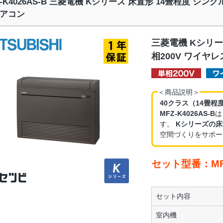
Z-K4026AS-B 三菱電機 Kシリーズ 床置形 14畳程度 シン
アコン
三菱電機 Kシリー
相200V ワイヤ
＜商品説明＞
40クラス（14畳程
MFZ-K4026AS-B
は
す。
Kシリーズの床
空間づくりをサポー
セット型番：MFZ
セット内容
室内機