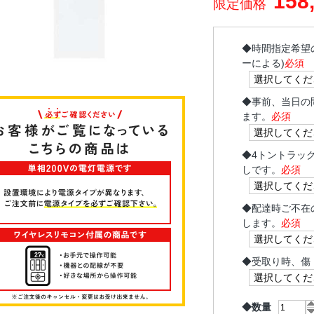
158
限定価格
◆
時間指定希望
ーによる)
必須
◆
事前、当日の
ます。
必須
◆
4トントラッ
しです。
必須
◆
配達時ご不在
します。
必須
◆
受取り時、傷
◆数量