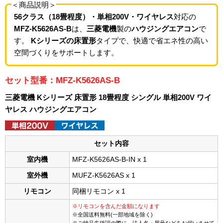
＜商品説明＞
56クラス（18畳程度）・単相200V・ワイヤレス
対応の
MFZ-K5626AS-B
は、
三菱電機
製の
ハウジングエアコン
で
す。
Kシリーズの床置形
タイプで、快適で省エネ性の高い
空間づくりをサポートします。
セット型番：MFZ-K5626AS-B
三菱電機 Kシリーズ 床置形 18畳程度 シングル 単相200V ワイ
ヤレス ハウジングエアコン
セット内容
室内機
MFZ-K5626AS-B-IN x 1
室外機
MUFZ-K5626AS x 1
リモコン
同梱リモコン x 1
※リモコンを含んだ金額になります
※全国送料無料(一部地域を除く)
※ご納品先確認の際に、法人名・屋号などをお伺いさせて