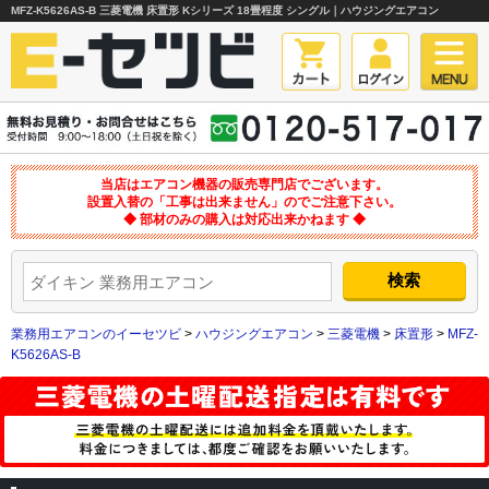
MFZ-K5626AS-B 三菱電機 床置形 Kシリーズ 18畳程度 シングル｜ハウジングエアコン
当店はエアコン機器の販売専門店でございます。
設置入替の「工事は出来ません」のでご注意下さい。
◆ 部材のみの購入は対応出来かねます ◆
業務用エアコンのイーセツビ
>
ハウジングエアコン
>
三菱電機
>
床置形
>
MFZ-
K5626AS-B