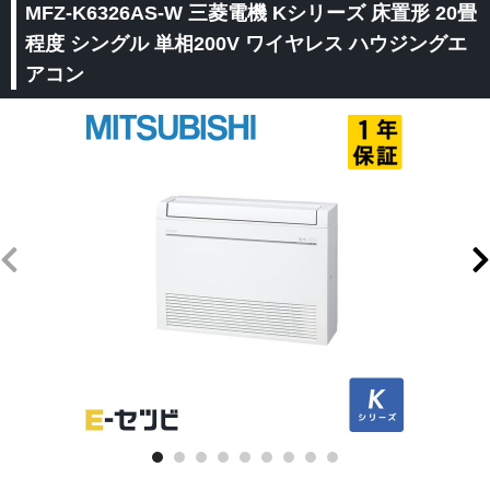
MFZ-K6326AS-W 三菱電機 Kシリーズ 床置形 20畳
程度 シングル 単相200V ワイヤレス ハウジングエ
アコン