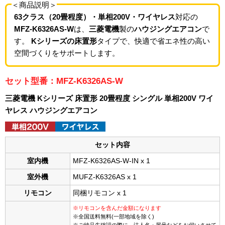
＜商品説明＞
63クラス（20畳程度）・単相200V・ワイヤレス
対応の
MFZ-K6326AS-W
は、
三菱電機
製の
ハウジングエアコン
で
す。
Kシリーズの床置形
タイプで、快適で省エネ性の高い
空間づくりをサポートします。
セット型番：MFZ-K6326AS-W
三菱電機 Kシリーズ 床置形 20畳程度 シングル 単相200V ワイ
ヤレス ハウジングエアコン
セット内容
室内機
MFZ-K6326AS-W-IN x 1
室外機
MUFZ-K6326AS x 1
リモコン
同梱リモコン x 1
※リモコンを含んだ金額になります
※全国送料無料(一部地域を除く)
※ご納品先確認の際に、法人名・屋号などをお伺いさせて