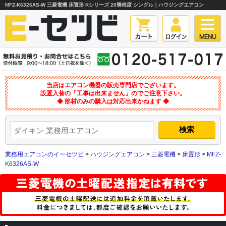
MFZ-K6326AS-W 三菱電機 床置形 Kシリーズ 20畳程度 シングル｜ハウジングエアコン
当店はエアコン機器の販売専門店でございます。
設置入替の「工事は出来ません」のでご注意下さい。
◆ 部材のみの購入は対応出来かねます ◆
業務用エアコンのイーセツビ
>
ハウジングエアコン
>
三菱電機
>
床置形
>
MFZ-
K6326AS-W