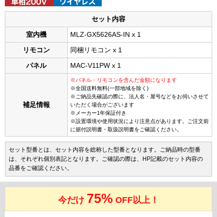
セット内容
室内機
MLZ-GX5626AS-IN x 1
リモコン
同梱リモコン x 1
パネル
MAC-V11PW x 1
※パネル・リモコンを含んだ金額になります
※全国送料無料(一部地域を除く)
※ご納品先確認の際に、法人名・屋号などをお伺いさせて
補足情報
いただく場合がございます
※メーカー1年保証付き
※設置環境や使用状況により注意点があります。ご注文前
に据付説明書・取扱説明書をご確認ください。
セット型番とは、セット内容を総称した型番となります。ご納品時の型番
は、それぞれ個別表記となります。ご確認の際は、HP記載のセット内容の
品番をご確認ください。
75%
今だけ
OFF以上！