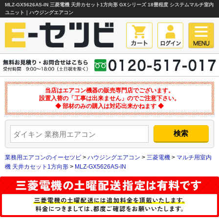
MLZ-GX5626AS-IN 三菱電機 天井カセット1方向形 GXシリーズ 18畳程度 システムマルチ室内
ユニット｜ハウジングエアコン
当店はエアコン機器の販売専門店でございます。
設置入替の「工事は出来ません」のでご注意下さい。
◆ 部材のみの購入は対応出来かねます ◆
業務用エアコンのイーセツビ
>
ハウジングエアコン
>
三菱電機
>
マルチ用室内
機 天井カセット1方向形
>
MLZ-GX5626AS-IN