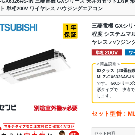
Z-GX6326AS-IN 三菱電機 GXシリーズ 天井カセット1方
ト 単相200V ワイヤレス ハウジングエアコン
三菱電機 GXシリ
程度 システムマル
ヤレス ハウジン
＜商品説明＞
63クラス（20畳程
MLZ-GX6326AS-IN
です。
GXシリーズ
形
タイプで、快適で
します。
セット型番：MLZ-
セット内容