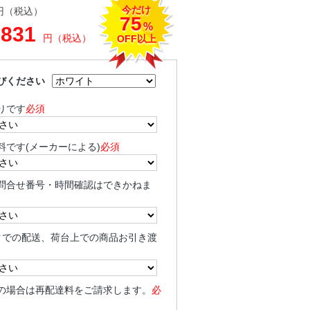
今だけ
円（税込）
75
%
,831
円（税込）
OFF以上
びください
りです
必須
料です(メーカーによる)
必須
問合せ番号・時間確認はできかねま
クでの配送、荷台上での商品お引き渡
の場合は再配達料をご請求します。
必