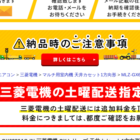
エアコン
>
三菱電機
>
マルチ用室内機 天井カセット1方向形
>
MLZ-GX6