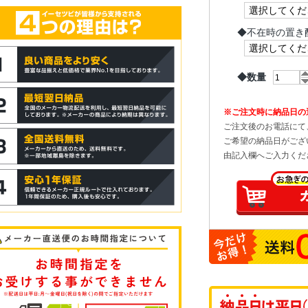
◆
不在時の置き
◆数量
※ご注文時に納品日の
ご注文後のお電話にて
ご希望の納品日がござ
由記入欄へご入力くだ