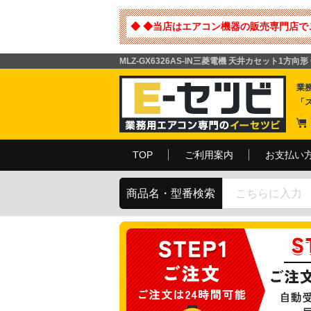
◆ ◆当店はエアコン機器の販売専門店で
MLZ-GX6326AS-IN三菱電機 天井カセット1
業
「
TOP
ご利用案内
お支払い
商品名・型番検索