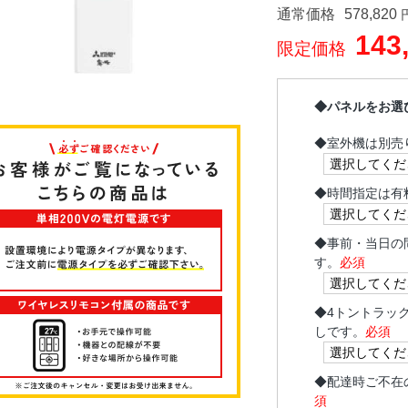
通常価格
578,820
143
限定価格
◆パネルをお選
◆
室外機は別売
◆
時間指定は有
◆
事前・当日の
す。
必須
◆
4トントラッ
しです。
必須
◆
配達時ご不在
須