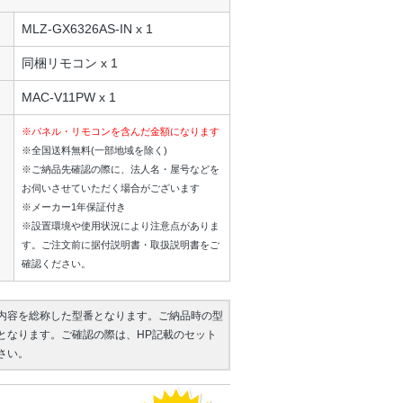
MLZ-GX6326AS-IN x 1
同梱リモコン x 1
MAC-V11PW x 1
※パネル・リモコンを含んだ金額になります
※全国送料無料(一部地域を除く)
※ご納品先確認の際に、法人名・屋号などを
お伺いさせていただく場合がございます
※メーカー1年保証付き
※設置環境や使用状況により注意点がありま
す。ご注文前に据付説明書・取扱説明書をご
確認ください。
内容を総称した型番となります。ご納品時の型
となります。ご確認の際は、HP記載のセット
さい。