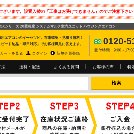
ございます。設置入替の『工事はお受けできません』のでご注意下さい 
方向形 GXシリーズ 20畳程度 システムマルチ室内ユニット ハウジングエアコン
務用エアコンのイーセツビ。在庫確認・見積り無料！
0120-5
スピード納品・即日対応」でお客様満足に答えます。
受付時間 9:00～17
カートを見る
ログイン
新規会員登録
方法
送料・配送
よくある質問
お客様の声
特