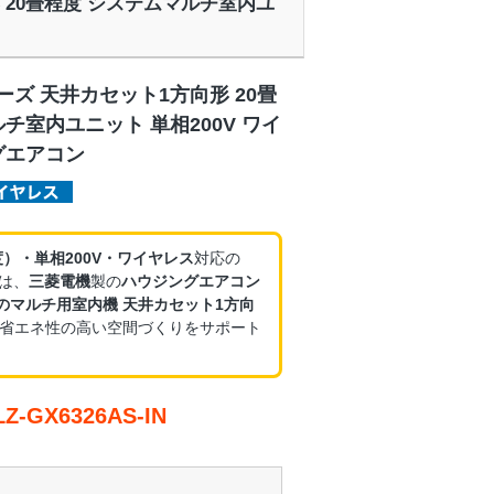
向形 20畳程度 システムマルチ室内ユ
ーズ 天井カセット1方向形 20畳
チ室内ユニット 単相200V ワイ
グエアコン
度）・単相200V・ワイヤレス
対応の
は、
三菱電機
製の
ハウジングエアコン
のマルチ用室内機 天井カセット1方向
省エネ性の高い空間づくりをサポート
GX6326AS-IN