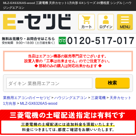
MLZ-GX6326AS-wood 三菱電機 天井カセット1方向形 GXシリーズ 20畳程度 シングル｜ハウ
ジングエアコン
当店はエアコン機器の販売専門店でございます。
設置入替の「工事は出来ません」のでご注意下さい。
◆ 部材のみの購入は対応出来かねます ◆
業務用エアコンのイーセツビ
>
ハウジングエアコン
>
三菱電機
>
天井カセット
1方向形
>
MLZ-GX6326AS-wood