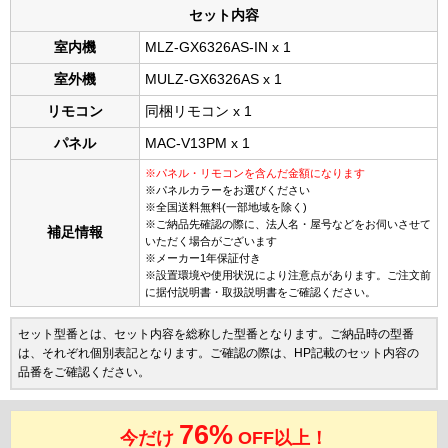
セット内容
室内機
MLZ-GX6326AS-IN x 1
室外機
MULZ-GX6326AS x 1
リモコン
同梱リモコン x 1
パネル
MAC-V13PM x 1
※パネル・リモコンを含んだ金額になります
※パネルカラーをお選びください
※全国送料無料(一部地域を除く)
※ご納品先確認の際に、法人名・屋号などをお伺いさせて
補足情報
いただく場合がございます
※メーカー1年保証付き
※設置環境や使用状況により注意点があります。ご注文前
に据付説明書・取扱説明書をご確認ください。
セット型番とは、セット内容を総称した型番となります。ご納品時の型番
は、それぞれ個別表記となります。ご確認の際は、HP記載のセット内容の
品番をご確認ください。
76%
今だけ
OFF以上！