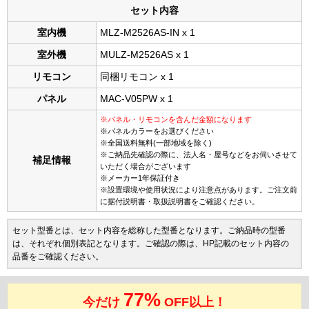
セット内容
室内機
MLZ-M2526AS-IN x 1
室外機
MULZ-M2526AS x 1
リモコン
同梱リモコン x 1
パネル
MAC-V05PW x 1
※パネル・リモコンを含んだ金額になります
※パネルカラーをお選びください
※全国送料無料(一部地域を除く)
※ご納品先確認の際に、法人名・屋号などをお伺いさせて
補足情報
いただく場合がございます
※メーカー1年保証付き
※設置環境や使用状況により注意点があります。ご注文前
に据付説明書・取扱説明書をご確認ください。
セット型番とは、セット内容を総称した型番となります。ご納品時の型番
は、それぞれ個別表記となります。ご確認の際は、HP記載のセット内容の
品番をご確認ください。
77%
今だけ
OFF以上！