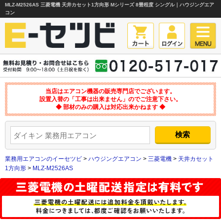
MLZ-M2526AS 三菱電機 天井カセット1方向形 Mシリーズ 8畳程度 シングル｜ハウジングエア
コン
当店はエアコン機器の販売専門店でございます。
設置入替の「工事は出来ません」のでご注意下さい。
◆ 部材のみの購入は対応出来かねます ◆
業務用エアコンのイーセツビ
>
ハウジングエアコン
>
三菱電機
>
天井カセット
1方向形
>
MLZ-M2526AS