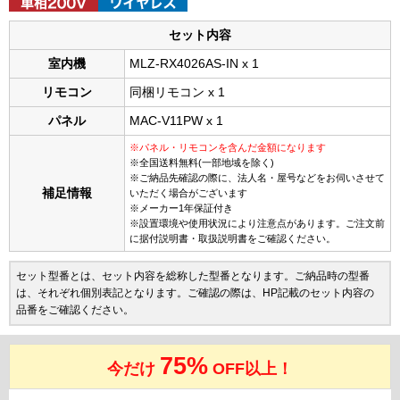
セット内容
室内機
MLZ-RX4026AS-IN x 1
リモコン
同梱リモコン x 1
パネル
MAC-V11PW x 1
※パネル・リモコンを含んだ金額になります
※全国送料無料(一部地域を除く)
※ご納品先確認の際に、法人名・屋号などをお伺いさせて
補足情報
いただく場合がございます
※メーカー1年保証付き
※設置環境や使用状況により注意点があります。ご注文前
に据付説明書・取扱説明書をご確認ください。
セット型番とは、セット内容を総称した型番となります。ご納品時の型番
は、それぞれ個別表記となります。ご確認の際は、HP記載のセット内容の
品番をご確認ください。
75%
今だけ
OFF以上！