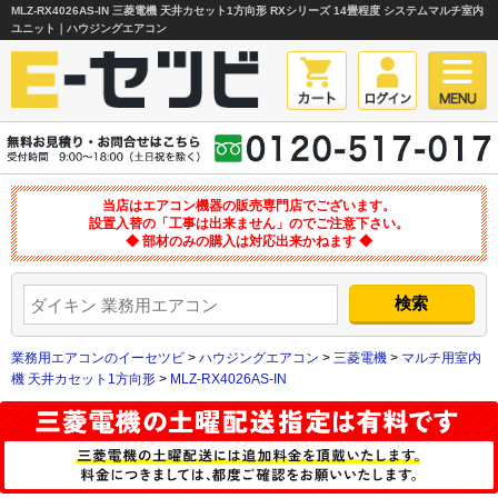
MLZ-RX4026AS-IN 三菱電機 天井カセット1方向形 RXシリーズ 14畳程度 システムマルチ室内
ユニット｜ハウジングエアコン
当店はエアコン機器の販売専門店でございます。
設置入替の「工事は出来ません」のでご注意下さい。
◆ 部材のみの購入は対応出来かねます ◆
業務用エアコンのイーセツビ
>
ハウジングエアコン
>
三菱電機
>
マルチ用室内
機 天井カセット1方向形
>
MLZ-RX4026AS-IN