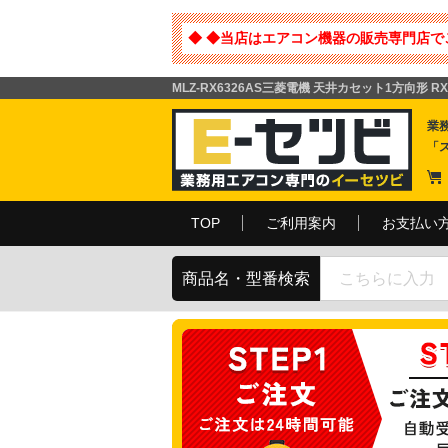
◆ ◆当店はエアコン機器の販売専門店で
MLZ-RX6326AS三菱電機 天井カセット1方向形 
業
「
TOP
ご利用案内
お支払い
商品名・型番検索