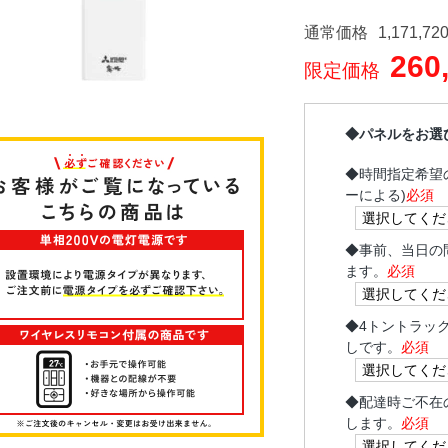
通常価格
1,171,72
260
限定価格
◆パネルをお選
◆
時間指定希望
ーによる)
必須
◆
事前、当日の
ます。
必須
◆
4トントラッ
しです。
必須
◆
配達時ご不在
します。
必須