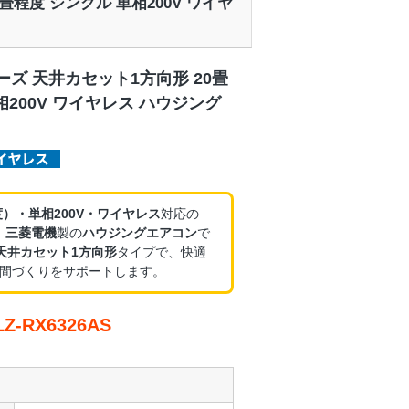
0畳程度 シングル 単相200V ワイヤ
ーズ 天井カセット1方向形 20畳
相200V ワイヤレス ハウジング
度）・単相200V・ワイヤレス
対応の
、
三菱電機
製の
ハウジングエアコン
で
天井カセット1方向形
タイプで、快適
間づくりをサポートします。
-RX6326AS