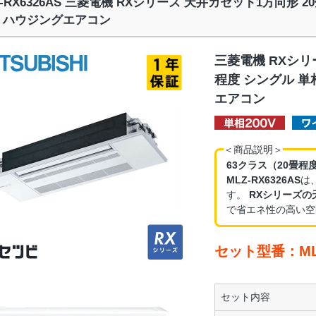
Z-RX6326AS 三菱電機 RXシリーズ 天井カセット1方向形 2
 ハウジングエアコン
三菱電機 RXシリ
程度 シングル 単
エアコン
＜商品説明＞
63クラス（20畳程
MLZ-RX6326AS
は
す。
RXシリーズの
で省エネ性の高い空
セット型番：MLZ
セット内容