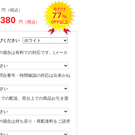
今だけ
0
円（税込）
77
%
,380
円（税込）
OFF以上
びください
の場合は有料での対応です。(メーカ
問合番号・時間確認の対応は出来かね
クでの配送、荷台上での商品お引き渡
の場合は持ち戻り・再配達料をご請求