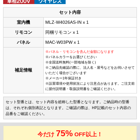
セット内容
室内機
MLZ-W4026AS-IN x 1
リモコン
同梱リモコン x 1
パネル
MAC-W03PW x 1
※パネル・リモコンを含んだ金額になります
※パネルカラーをお選びください
※全国送料無料(一部地域を除く)
※ご納品先確認の際に、法人名・屋号などをお伺いさせて
補足情報
いただく場合がございます
※メーカー1年保証付き
※設置環境や使用状況により注意点があります。ご注文前
に据付説明書・取扱説明書をご確認ください。
セット型番とは、セット内容を総称した型番となります。ご納品時の型番
は、それぞれ個別表記となります。ご確認の際は、HP記載のセット内容の
品番をご確認ください。
75%
今だけ
OFF以上！