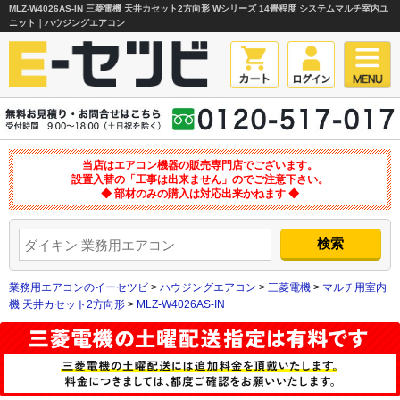
MLZ-W4026AS-IN 三菱電機 天井カセット2方向形 Wシリーズ 14畳程度 システムマルチ室内ユ
ニット｜ハウジングエアコン
当店はエアコン機器の販売専門店でございます。
設置入替の「工事は出来ません」のでご注意下さい。
◆ 部材のみの購入は対応出来かねます ◆
業務用エアコンのイーセツビ
>
ハウジングエアコン
>
三菱電機
>
マルチ用室内
機 天井カセット2方向形
>
MLZ-W4026AS-IN