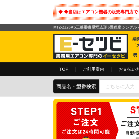
◆ ◆当店はエアコン機器の販売専門店で
MTZ-2226AS三菱電機 壁埋込形 6畳程度 シング
業
「
TOP
ご利用案内
お支払い
商品名・型番検索