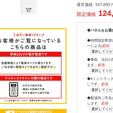
通常価格
547,800
124
限定価格
◆パネルをお選
◆
時間指定希望
ーによる)
必須
◆
事前、当日の
ます。
必須
◆
4トントラッ
しです。
必須
◆
配達時ご不在
します。
必須