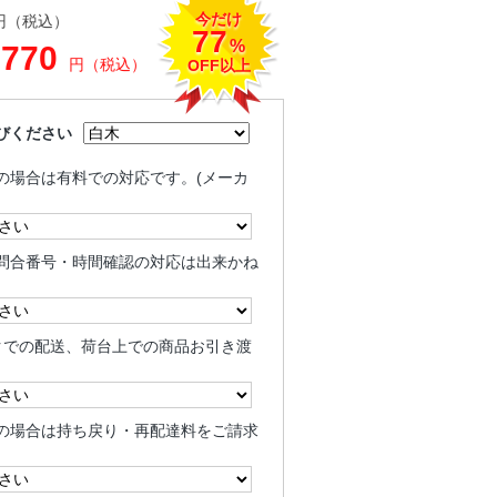
今だけ
円（税込）
77
%
,770
円（税込）
OFF以上
びください
の場合は有料での対応です。(メーカ
問合番号・時間確認の対応は出来かね
クでの配送、荷台上での商品お引き渡
の場合は持ち戻り・再配達料をご請求