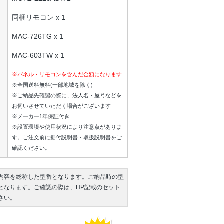
同梱リモコン x 1
MAC-726TG x 1
MAC-603TW x 1
※パネル・リモコンを含んだ金額になります
※全国送料無料(一部地域を除く)
※ご納品先確認の際に、法人名・屋号などを
お伺いさせていただく場合がございます
※メーカー1年保証付き
※設置環境や使用状況により注意点がありま
す。ご注文前に据付説明書・取扱説明書をご
確認ください。
内容を総称した型番となります。ご納品時の型
となります。ご確認の際は、HP記載のセット
さい。