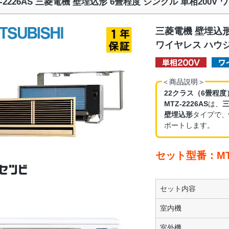
Z-2226AS 三菱電機 壁埋込形 6畳程度 シングル 単相200
三菱電機 壁埋込形
ワイヤレス ハウ
＜商品説明＞
22クラス（6畳程度
MTZ-2226AS
は、
壁埋込形
タイプで、
ポートします。
セット型番：MTZ
セット内容
室内機
室外機