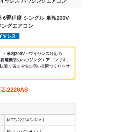
V ワイヤレス ハウジングエアコン
 6畳程度 シングル 単相200V
ジングエアコン
）・単相200V・ワイヤレス
対応の
三菱電機
製の
ハウジングエアコン
です。
快適で省エネ性の高い空間づくりをサ
-2226AS
MTZ-2226AS-IN x 1
MUTZ-2226AS x 1