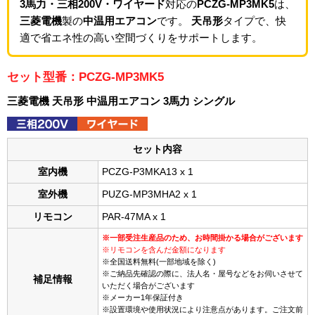
3馬力・三相200V・ワイヤード
対応の
PCZG-MP3MK5
は、
三菱電機
製の
中温用エアコン
です。
天吊形
タイプで、快
適で省エネ性の高い空間づくりをサポートします。
セット型番：PCZG-MP3MK5
三菱電機 天吊形 中温用エアコン 3馬力 シングル
セット内容
室内機
PCZG-P3MKA13 x 1
室外機
PUZG-MP3MHA2 x 1
リモコン
PAR-47MA x 1
※一部受注生産品のため、お時間掛かる場合がございます
※リモコンを含んだ金額になります
※全国送料無料(一部地域を除く)
※ご納品先確認の際に、法人名・屋号などをお伺いさせて
補足情報
いただく場合がございます
※メーカー1年保証付き
※設置環境や使用状況により注意点があります。ご注文前