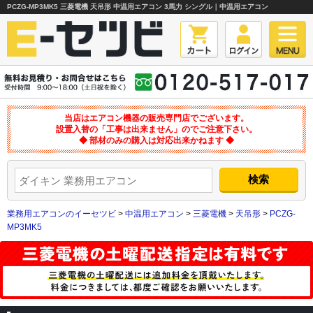
PCZG-MP3MK5 三菱電機 天吊形 中温用エアコン 3馬力 シングル｜中温用エアコン
当店はエアコン機器の販売専門店でございます。
設置入替の「工事は出来ません」のでご注意下さい。
◆ 部材のみの購入は対応出来かねます ◆
業務用エアコンのイーセツビ
>
中温用エアコン
>
三菱電機
>
天吊形
>
PCZG-
MP3MK5