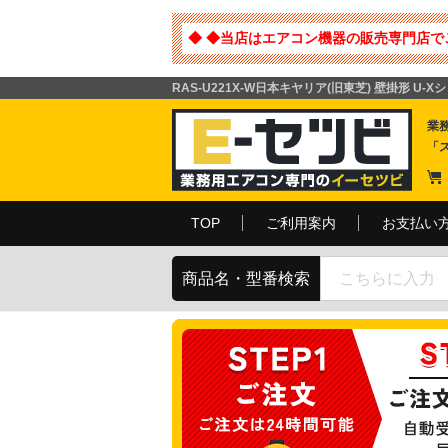
◆ ◆当店はエアコン機器の販売専門店で
RAS-U221X-W日本キヤリア(旧東芝) 壁掛形 U-
業
「
TOP
ご利用案内
お支払い
商品名・型番検索