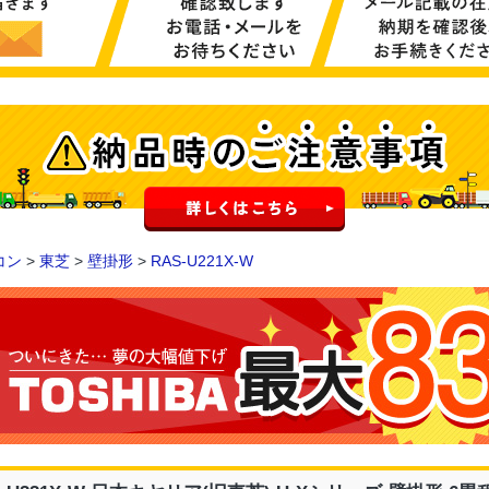
コン
>
東芝
>
壁掛形
>
RAS-U221X-W