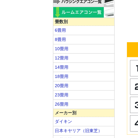
畳数別
6畳用
8畳用
10畳用
12畳用
14畳用
18畳用
20畳用
23畳用
26畳用
メーカー別
ダイキン
日本キヤリア（旧東芝）