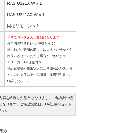
RAS-U221X-W x 1
RAS-U221AX-W x 1
同梱リモコン x 1
※リモコンを含んだ金額になります
※全国送料無料(一部地域を除く)
※ご納品先確認の際に、法人名・屋号などを
お伺いさせていただく場合がございます
※メーカー1年保証付き
※設置環境や使用状況により注意点がありま
す。ご注文前に据付説明書・取扱説明書をご
確認ください。
内容を総称した型番となります。ご納品時の型
となります。ご確認の際は、HP記載のセット
さい。
価格