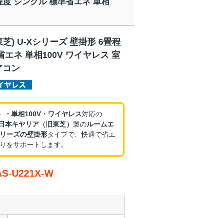
6畳程度 シングル 標準省エネ 単相
芝) U-Xシリーズ 壁掛形 6畳程
省エネ 単相100V ワイヤレス 室
アコン
）・単相100V・ワイヤレス
対応の
日本キヤリア（旧東芝）
製の
ルームエ
シリーズの壁掛形
タイプで、快適で省エ
りをサポートします。
-U221X-W