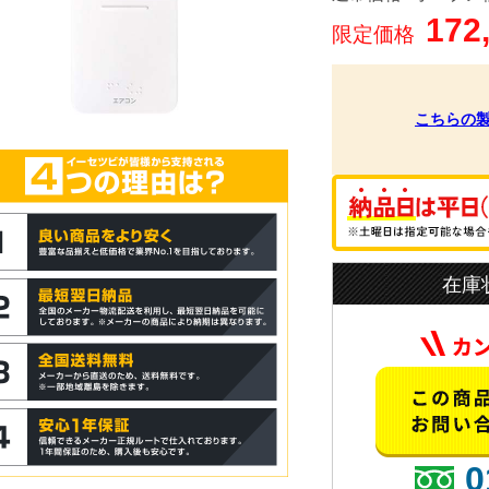
172
限定価格
こちらの
在庫
0