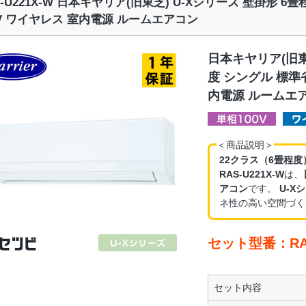
S-U221X-W 日本キヤリア(旧東芝) U-Xシリーズ 壁掛形 
0V ワイヤレス 室内電源 ルームエアコン
日本キヤリア(旧東
度 シングル 標準
内電源 ルームエ
＜商品説明＞
22クラス（6畳程度
RAS-U221X-W
は、
アコン
です。
U-X
ネ性の高い空間づく
セット型番：RAS
セット内容