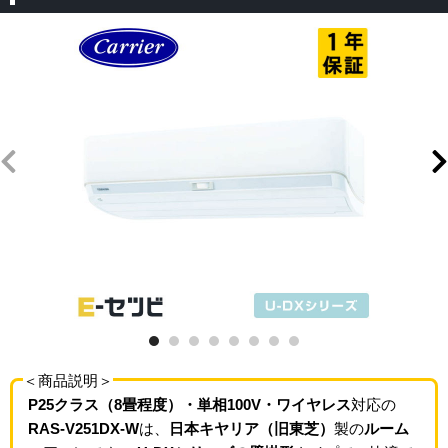
＜商品説明＞
P25クラス（8畳程度）・単相100V・ワイヤレス
対応の
RAS-V251DX-W
は、
日本キヤリア（旧東芝）
製の
ルーム