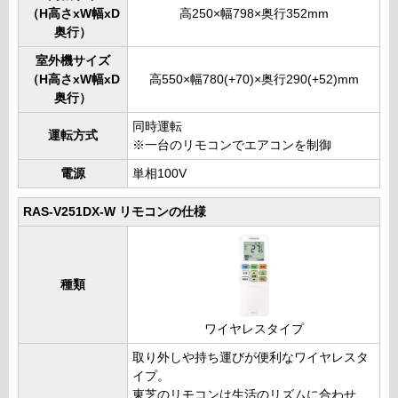
（H高さxW幅xD
高250×幅798×奥行352mm
奥行）
室外機サイズ
（H高さxW幅xD
高550×幅780(+70)×奥行290(+52)mm
奥行）
同時運転
運転方式
※一台のリモコンでエアコンを制御
電源
単相100V
RAS-V251DX-W リモコンの仕様
種類
ワイヤレスタイプ
取り外しや持ち運びが便利なワイヤレスタ
イプ。
東芝のリモコンは生活のリズムに合わせ