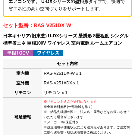
エアコン
です。
U-DXシリーズの壁掛形
タイプで、快適で
省エネ性の高い空間づくりをサポートします。
セット型番：RAS-V251DX-W
日本キヤリア(旧東芝) U-DXシリーズ 壁掛形 8畳程度 シングル
標準省エネ 単相100V ワイヤレス 室内電源 ルームエアコン
セット内容
室内機
RAS-V251DX-W x 1
室外機
RAS-V251ADX x 1
リモコン
リモコン x 1
※リモコンを含んだ金額になります
※全国送料無料(一部地域を除く)
※ご納品先確認の際に、法人名・屋号などをお伺いさせて
補足情報
いただく場合がございます
※メーカー1年保証付き
※設置環境や使用状況により注意点があります。ご注文前
に据付説明書・取扱説明書をご確認ください。