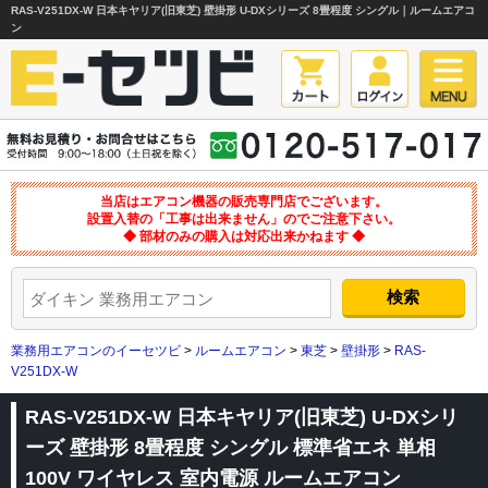
RAS-V251DX-W 日本キヤリア(旧東芝) 壁掛形 U-DXシリーズ 8畳程度 シングル｜ルームエアコ
ン
当店はエアコン機器の販売専門店でございます。
設置入替の「工事は出来ません」のでご注意下さい。
◆ 部材のみの購入は対応出来かねます ◆
業務用エアコンのイーセツビ
>
ルームエアコン
>
東芝
>
壁掛形
>
RAS-
V251DX-W
RAS-V251DX-W 日本キヤリア(旧東芝) U-DXシリ
ーズ 壁掛形 8畳程度 シングル 標準省エネ 単相
100V ワイヤレス 室内電源 ルームエアコン