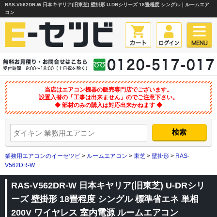
RAS-V562DR-W 日本キヤリア(旧東芝) 壁掛形 U-DRシリーズ 18畳程度 シングル｜ルームエア
コン
当店はエアコン機器の販売専門店でございます。
設置入替の「工事は出来ません」のでご注意下さい。
◆ 部材のみの購入は対応出来かねます ◆
業務用エアコンのイーセツビ
>
ルームエアコン
>
東芝
>
壁掛形
>
RAS-
V562DR-W
RAS-V562DR-W 日本キヤリア(旧東芝) U-DRシリ
ーズ 壁掛形 18畳程度 シングル 標準省エネ 単相
200V ワイヤレス 室内電源 ルームエアコン