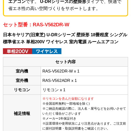
エアコン
です。
U-DRシリーズの壁掛形
タイプで、快適で
省エネ性の高い空間づくりをサポートします。
セット型番：RAS-V562DR-W
日本キヤリア(旧東芝) U-DRシリーズ 壁掛形 18畳程度 シングル
標準省エネ 単相200V ワイヤレス 室内電源 ルームエアコン
セット内容
室内機
RAS-V562DR-W x 1
室外機
RAS-V562ADR x 1
リモコン
リモコン x 1
※リモコンを含んだ金額になります
※全国送料無料(一部地域を除く)
※ご納品先確認の際に、法人名・屋号などをお伺いさせて
補足情報
いただく場合がございます
※メーカー1年保証付き
※設置環境や使用状況により注意点があります。ご注文前
に据付説明書・取扱説明書をご確認ください。