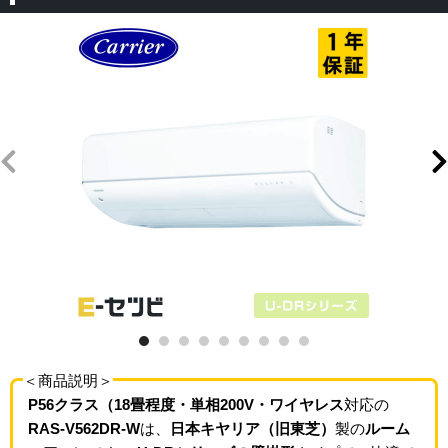
＜商品説明＞
P56クラス（18畳程度・単相200V・ワイヤレス
対応の
RAS-V562DR-W
は、
日本キヤリア（旧東芝）
製の
ルーム