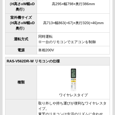
（H高さxW幅xD
高295×幅798×奥行386mm
奥行）
室外機サイズ
（H高さxW幅xD
高713×幅863(+67)×奥行320(+46)mm
奥行）
同時運転
運転方式
※一台のリモコンでエアコンを制御
電源
単相200V
RAS-V562DR-W リモコンの仕様
種類
ワイヤレスタイプ
取り外しや持ち運びが便利なワイヤレスタ
イプ。
東芝のリモコンは生活のリズムに合わせ