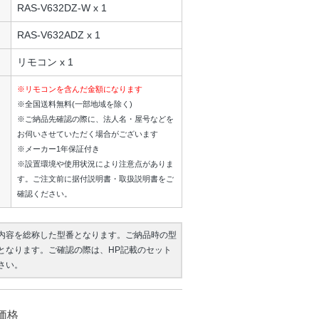
RAS-V632DZ-W x 1
RAS-V632ADZ x 1
リモコン x 1
※リモコンを含んだ金額になります
※全国送料無料(一部地域を除く)
※ご納品先確認の際に、法人名・屋号などを
お伺いさせていただく場合がございます
※メーカー1年保証付き
※設置環境や使用状況により注意点がありま
す。ご注文前に据付説明書・取扱説明書をご
確認ください。
内容を総称した型番となります。ご納品時の型
となります。ご確認の際は、HP記載のセット
さい。
価格