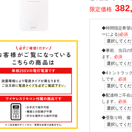
382
限定価格
◆
時間指定希望
ーによる)
必須
◆
事前、当日の
ます。
必須
◆
4トントラッ
しです。
必須
◆
配達時ご不在
します。
必須
◆
受取り時、傷