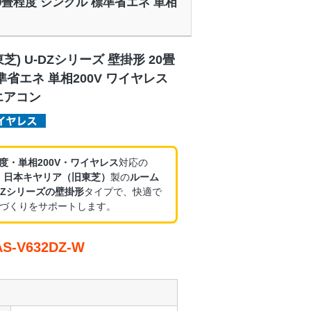
 20畳程度 シングル 標準省エネ 単相
) U-DZシリーズ 壁掛形 20畳
準省エネ 単相200V ワイヤレス
エアコン
程度・単相200V・ワイヤレス
対応の
、
日本キヤリア（旧東芝）
製の
ルーム
DZシリーズの壁掛形
タイプで、快適で
づくりをサポートします。
-V632DZ-W