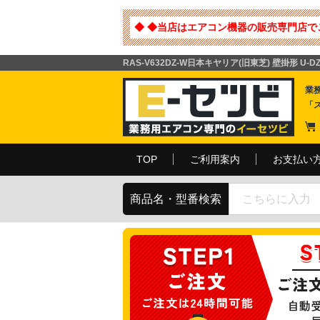
◆ ◆当店はエアコン機器の販売専門店で
RAS-V632DZ-W日本キヤリア(旧東芝) 壁掛形 U
業
「
TOP
ご利用案内
お支払い
商品名・型番検索