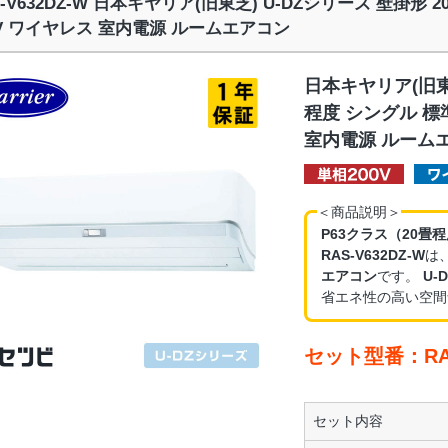
S-V632DZ-W 日本キヤリア(旧東芝) U-DZシリーズ 壁掛形
0V ワイヤレス 室内電源 ルームエアコン
日本キヤリア(旧東芝
程度 シングル 標
室内電源 ルーム
＜商品説明＞
P63クラス（20畳
RAS-V632DZ-W
は
エアコン
です。
U-
省エネ性の高い空間
セット型番：RAS
セット内容