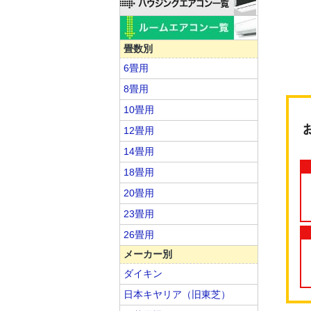
畳数別
6畳用
8畳用
10畳用
12畳用
14畳用
18畳用
20畳用
23畳用
26畳用
メーカー別
ダイキン
日本キヤリア（旧東芝）