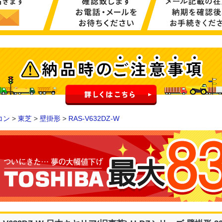
コン
>
東芝
>
壁掛形
>
RAS-V632DZ-W