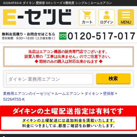
S226ATSS-K ダイキン 壁掛形 SXシリーズ 6畳程度 シングル｜ルームエアコン
当店はエアコン機器の販売専門店でございます。
設置入替の「工事は出来ません」のでご注意下さい。
◆ 部材のみの購入は対応出来かねます ◆
業務用エアコンのイーセツビ
>
ルームエアコン
>
ダイキン
>
壁掛形
>
S226ATSS-K