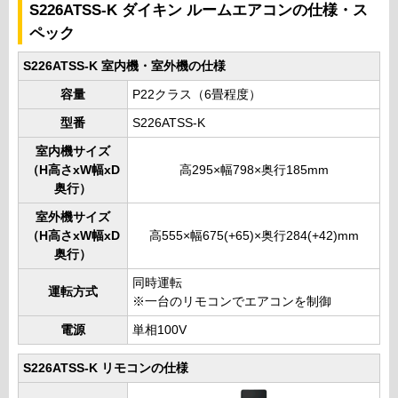
S226ATSS-K ダイキン ルームエアコンの仕様・ス
ペック
S226ATSS-K 室内機・室外機の仕様
容量
P22クラス（6畳程度）
型番
S226ATSS-K
室内機サイズ
（H高さxW幅xD
高295×幅798×奥行185mm
奥行）
室外機サイズ
（H高さxW幅xD
高555×幅675(+65)×奥行284(+42)mm
奥行）
同時運転
運転方式
※一台のリモコンでエアコンを制御
電源
単相100V
S226ATSS-K リモコンの仕様