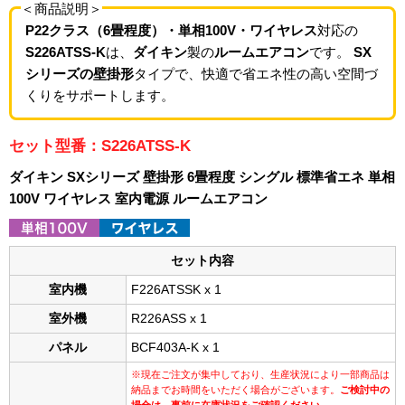
＜商品説明＞
P22クラス（6畳程度）・単相100V・ワイヤレス
対応の
S226ATSS-K
は、
ダイキン
製の
ルームエアコン
です。
SX
シリーズの壁掛形
タイプで、快適で省エネ性の高い空間づ
くりをサポートします。
セット型番：S226ATSS-K
ダイキン SXシリーズ 壁掛形 6畳程度 シングル 標準省エネ 単相
100V ワイヤレス 室内電源 ルームエアコン
セット内容
室内機
F226ATSSK x 1
室外機
R226ASS x 1
パネル
BCF403A-K x 1
※現在ご注文が集中しており、生産状況により一部商品は
納品までお時間をいただく場合がございます。
ご検討中の
場合は、事前に在庫状況をご確認ください。