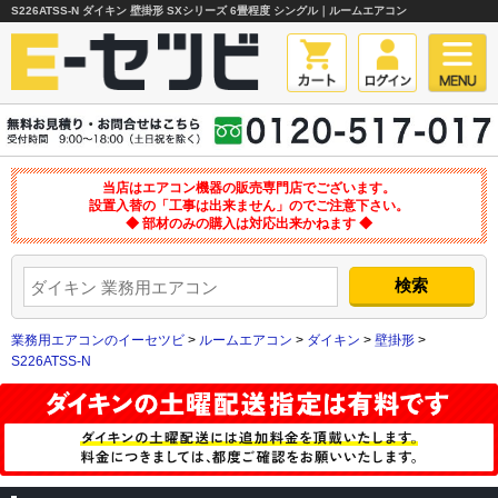
S226ATSS-N ダイキン 壁掛形 SXシリーズ 6畳程度 シングル｜ルームエアコン
当店はエアコン機器の販売専門店でございます。
設置入替の「工事は出来ません」のでご注意下さい。
◆ 部材のみの購入は対応出来かねます ◆
業務用エアコンのイーセツビ
>
ルームエアコン
>
ダイキン
>
壁掛形
>
S226ATSS-N