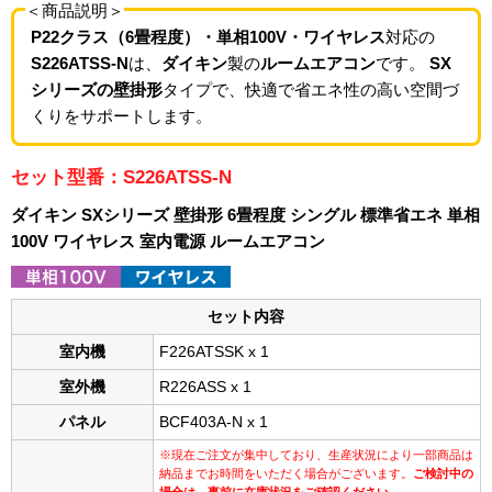
＜商品説明＞
P22クラス（6畳程度）・単相100V・ワイヤレス
対応の
S226ATSS-N
は、
ダイキン
製の
ルームエアコン
です。
SX
シリーズの壁掛形
タイプで、快適で省エネ性の高い空間づ
くりをサポートします。
セット型番：S226ATSS-N
ダイキン SXシリーズ 壁掛形 6畳程度 シングル 標準省エネ 単相
100V ワイヤレス 室内電源 ルームエアコン
セット内容
室内機
F226ATSSK x 1
室外機
R226ASS x 1
パネル
BCF403A-N x 1
※現在ご注文が集中しており、生産状況により一部商品は
納品までお時間をいただく場合がございます。
ご検討中の
場合は、事前に在庫状況をご確認ください。