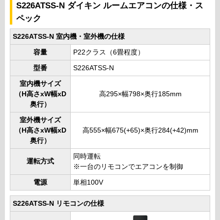
S226ATSS-N ダイキン ルームエアコンの仕様・ス
ペック
S226ATSS-N 室内機・室外機の仕様
容量
P22クラス（6畳程度）
型番
S226ATSS-N
室内機サイズ
（H高さxW幅xD
高295×幅798×奥行185mm
奥行）
室外機サイズ
（H高さxW幅xD
高555×幅675(+65)×奥行284(+42)mm
奥行）
同時運転
運転方式
※一台のリモコンでエアコンを制御
電源
単相100V
S226ATSS-N リモコンの仕様