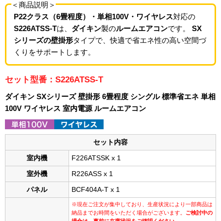
＜商品説明＞
P22クラス（6畳程度）・単相100V・ワイヤレス
対応の
S226ATSS-T
は、
ダイキン
製の
ルームエアコン
です。
SX
シリーズの壁掛形
タイプで、快適で省エネ性の高い空間づ
くりをサポートします。
セット型番：S226ATSS-T
ダイキン SXシリーズ 壁掛形 6畳程度 シングル 標準省エネ 単相
100V ワイヤレス 室内電源 ルームエアコン
セット内容
室内機
F226ATSSK x 1
室外機
R226ASS x 1
パネル
BCF404A-T x 1
※現在ご注文が集中しており、生産状況により一部商品は
納品までお時間をいただく場合がございます。
ご検討中の
場合は、事前に在庫状況をご確認ください。