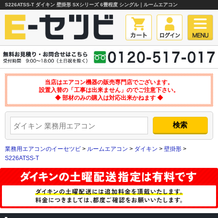
S226ATSS-T ダイキン 壁掛形 SXシリーズ 6畳程度 シングル｜ルームエアコン
当店はエアコン機器の販売専門店でございます。
設置入替の「工事は出来ません」のでご注意下さい。
◆ 部材のみの購入は対応出来かねます ◆
業務用エアコンのイーセツビ
>
ルームエアコン
>
ダイキン
>
壁掛形
>
S226ATSS-T