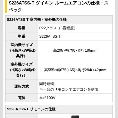
S226ATSS-T ダイキン ルームエアコンの仕様・ス
ペック
S226ATSS-T 室内機・室外機の仕様
容量
P22クラス（6畳程度）
型番
S226ATSS-T
室内機サイズ
（H高さxW幅xD
高295×幅798×奥行185mm
奥行）
室外機サイズ
（H高さxW幅xD
高555×幅675(+65)×奥行284(+42)mm
奥行）
同時運転
運転方式
※一台のリモコンでエアコンを制御
電源
単相100V
S226ATSS-T リモコンの仕様