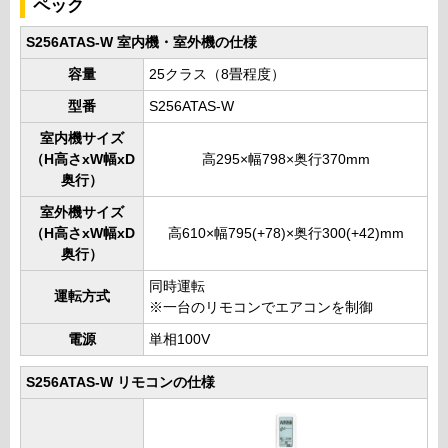
ペック
S256ATAS-W 室内機・室外機の仕様
容量
25クラス（8畳程度）
型番
S256ATAS-W
室内機サイズ
（H高さxW幅xD
高295×幅798×奥行370mm
奥行）
室外機サイズ
（H高さxW幅xD
高610×幅795(+78)×奥行300(+42)mm
奥行）
同時運転
運転方式
※一台のリモコンでエアコンを制御
電源
単相100V
S256ATAS-W リモコンの仕様