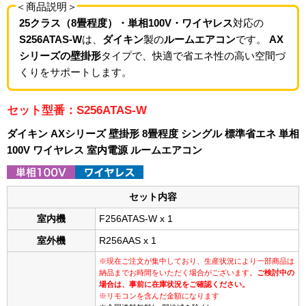
＜商品説明＞
25クラス（8畳程度）・単相100V・ワイヤレス
対応の
S256ATAS-W
は、
ダイキン
製の
ルームエアコン
です。
AX
シリーズの壁掛形
タイプで、快適で省エネ性の高い空間づ
くりをサポートします。
セット型番：S256ATAS-W
ダイキン AXシリーズ 壁掛形 8畳程度 シングル 標準省エネ 単相
100V ワイヤレス 室内電源 ルームエアコン
セット内容
室内機
F256ATAS-W x 1
室外機
R256AAS x 1
※現在ご注文が集中しており、生産状況により一部商品は
納品までお時間をいただく場合がございます。
ご検討中の
場合は、事前に在庫状況をご確認ください。
※リモコンを含んだ金額になります