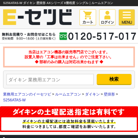
S256ATAS-W ダイキン 壁掛形 AXシリーズ 8畳程度 シングル｜ルームエアコン
当店はエアコン機器の販売専門店でございます。
設置入替の「工事は出来ません」のでご注意下さい。
◆ 部材のみの購入は対応出来かねます ◆
業務用エアコンのイーセツビ
>
ルームエアコン
>
ダイキン
>
壁掛形
>
S256ATAS-W