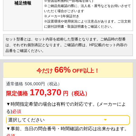
※全国送料無料(一部地域を除く)
補足情報
※ご納品先確認の際に、法人名・屋号などをお伺いさせて
いただく場合がございます
※メーカー1年保証付き
※設置環境や使用状況により注意点があります。ご注文前
に据付説明書・取扱説明書をご確認ください。
セット型番とは、セット内容を総称した型番となります。ご納品時の型番
は、それぞれ個別表記となります。ご確認の際は、HP記載のセット内容の
品番をご確認ください。
66%
今だけ
OFF以上！
通常価格
506,000円（税込）
170,370
限定価格
円（税込）
▼
時間指定希望の場合は有料での対応です。(メーカーによ
る)
必須
▼
事前、当日の問合番号・時間確認の対応は出来かねます。
必須