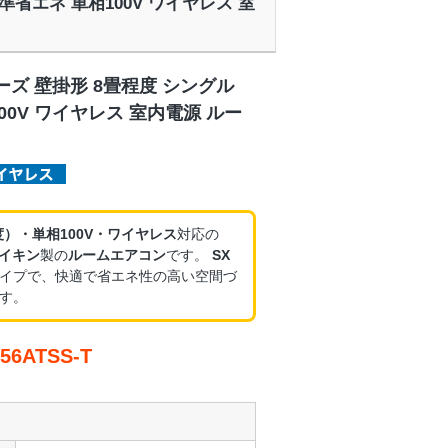
標準省エネ 単相100V ワイヤレス 室
ーズ 壁掛形 8畳程度 シングル
00V ワイヤレス 室内電源 ルー
度）・単相100V・ワイヤレス
対応の
イキン
製の
ルームエアコン
です。
SX
イプで、快適で省エネ性の高い空間づ
す。
6ATSS-T