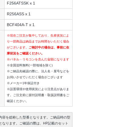
F256ATSSK x 1
R256ASS x 1
BCF404A-T x 1
※現在ご注文が集中しており、生産状況によ
り一部商品は納品までお時間をいただく場合
がございます。
ご検討中の場合は、事前に在
庫状況をご確認ください。
※パネル・リモコンを含んだ金額になります
※全国送料無料(一部地域を除く)
※ご納品先確認の際に、法人名・屋号などを
お伺いさせていただく場合がございます
※メーカー1年保証付き
※設置環境や使用状況により注意点がありま
す。ご注文前に据付説明書・取扱説明書をご
確認ください。
内容を総称した型番となります。ご納品時の型
となります。ご確認の際は、HP記載のセット