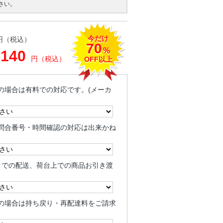
さい。
今だけ
円（税込）
70
%
,140
円（税込）
OFF以上
の場合は有料での対応です。(メーカ
問合番号・時間確認の対応は出来かね
クでの配送、荷台上での商品お引き渡
の場合は持ち戻り・再配達料をご請求