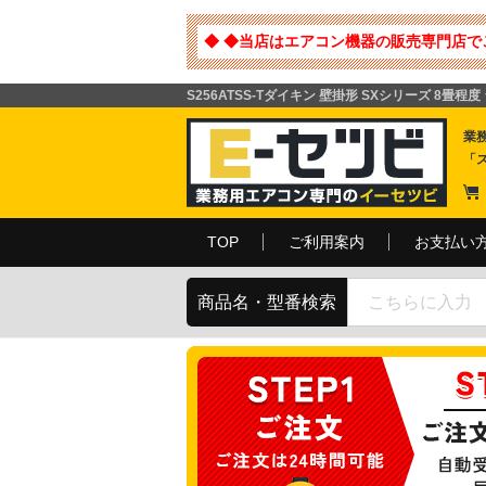
◆ ◆当店はエアコン機器の販売専門店で
S256ATSS-Tダイキン 壁掛形 SXシリーズ 8畳程
業
「
TOP
ご利用案内
お支払い
商品名・型番検索