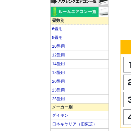
畳数別
6畳用
8畳用
10畳用
12畳用
14畳用
18畳用
20畳用
23畳用
26畳用
メーカー別
ダイキン
日本キヤリア（旧東芝）