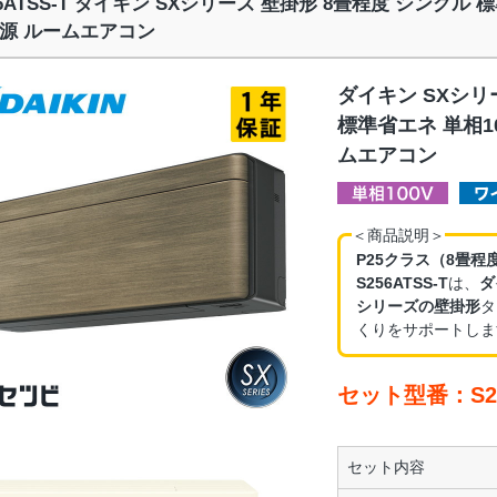
56ATSS-T ダイキン SXシリーズ 壁掛形 8畳程度 シングル 
源 ルームエアコン
ダイキン SXシリ
標準省エネ 単相1
ムエアコン
＜商品説明＞
P25クラス（8畳程
S256ATSS-T
は、
ダ
シリーズの壁掛形
タ
くりをサポートしま
セット型番：S25
セット内容