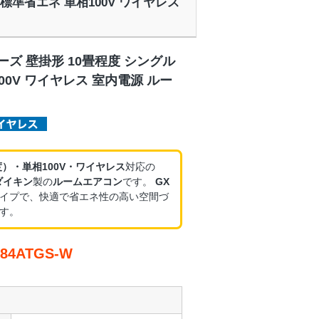
ル 標準省エネ 単相100V ワイヤレス
ーズ 壁掛形 10畳程度 シングル
00V ワイヤレス 室内電源 ルー
度）・単相100V・ワイヤレス
対応の
ダイキン
製の
ルームエアコン
です。
GX
イプで、快適で省エネ性の高い空間づ
す。
4ATGS-W