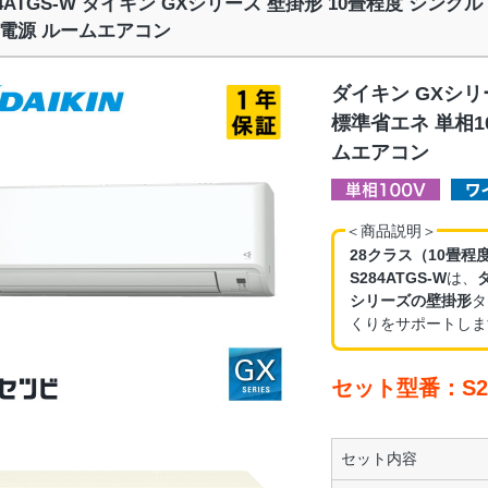
84ATGS-W ダイキン GXシリーズ 壁掛形 10畳程度 シング
電源 ルームエアコン
ダイキン GXシリ
標準省エネ 単相1
ムエアコン
＜商品説明＞
28クラス（10畳程
S284ATGS-W
は、
シリーズの壁掛形
タ
くりをサポートしま
セット型番：S28
セット内容