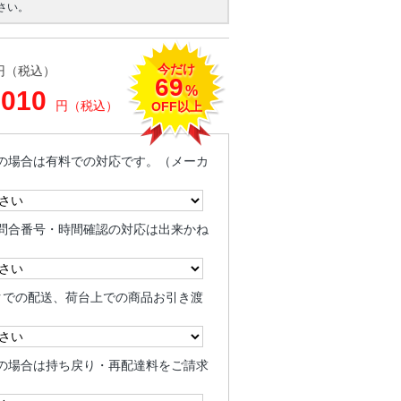
さい。
今だけ
円（税込）
69
%
,010
円（税込）
OFF以上
の場合は有料での対応です。（メーカ
問合番号・時間確認の対応は出来かね
クでの配送、荷台上での商品お引き渡
の場合は持ち戻り・再配達料をご請求