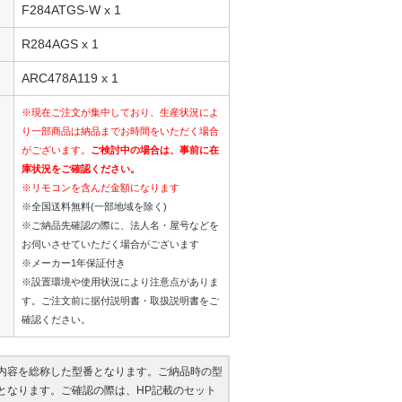
F284ATGS-W x 1
R284AGS x 1
ARC478A119 x 1
※現在ご注文が集中しており、生産状況によ
り一部商品は納品までお時間をいただく場合
がございます。
ご検討中の場合は、事前に在
庫状況をご確認ください。
※リモコンを含んだ金額になります
※全国送料無料(一部地域を除く)
※ご納品先確認の際に、法人名・屋号などを
お伺いさせていただく場合がございます
※メーカー1年保証付き
※設置環境や使用状況により注意点がありま
す。ご注文前に据付説明書・取扱説明書をご
確認ください。
内容を総称した型番となります。ご納品時の型
となります。ご確認の際は、HP記載のセット