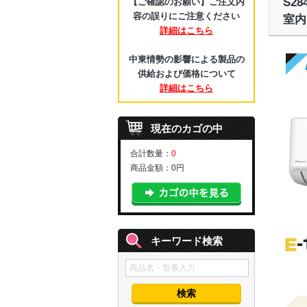
S2
【ご確認のお願い】ご注文内
容の誤りにご注意ください
室内
詳細はこちら
中東情勢の影響による製品の
供給および価格について
詳細はこちら
現在のカゴの中
合計数量：
0
商品金額：
0円
キーワード検索