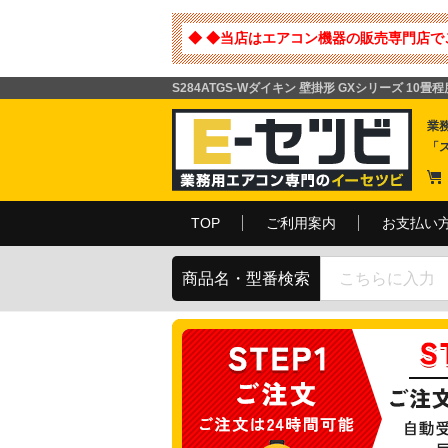
◆ ◆当店はエアコン機器の販売専門店で
S284ATGS-Wダイキン 壁掛形 GXシリーズ 10
業
「
TOP
ご利用案内
お支払い
商品名・型番検索