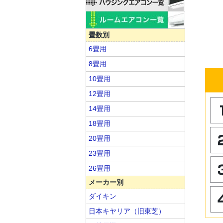
畳数別
6畳用
8畳用
10畳用
12畳用
14畳用
18畳用
20畳用
23畳用
26畳用
メーカー別
ダイキン
日本キヤリア（旧東芝）