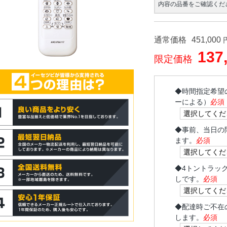
内容の品番をご確認くだ
通常価格
451,000
137
限定価格
◆
時間指定希望
ーによる）
必須
◆
事前、当日の
ます。
必須
◆
4トントラッ
しです。
必須
◆
配達時ご不在
します。
必須