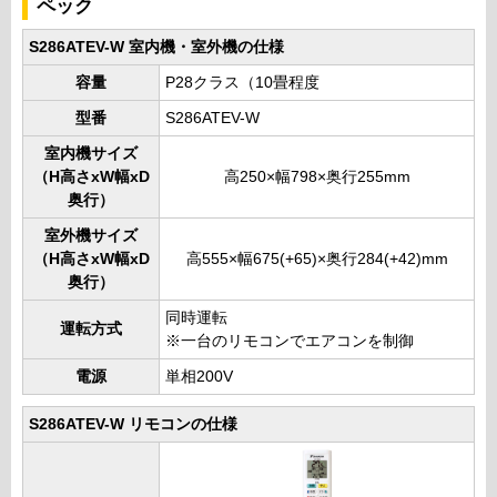
ペック
S286ATEV-W 室内機・室外機の仕様
容量
P28クラス（10畳程度
型番
S286ATEV-W
室内機サイズ
（H高さxW幅xD
高250×幅798×奥行255mm
奥行）
室外機サイズ
（H高さxW幅xD
高555×幅675(+65)×奥行284(+42)mm
奥行）
同時運転
運転方式
※一台のリモコンでエアコンを制御
電源
単相200V
S286ATEV-W リモコンの仕様