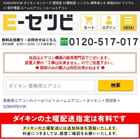
S286ATEV-W ダイキン Eシリーズ 壁掛形 10畳程度 シングル 標準省エネ 単相200V ワイヤレ
ス 室外電源 ルームエアコン｜ルームエアコン
当店はエアコン機器の販売専門店でございます。
設置入替の「工事は出来ません」のでご注意下さい。
◆ 部材のみの購入は対応出来かねます ◆
業務用エアコンのイーセツビ
>
ルームエアコン
>
ダイキン
>
壁掛形
>
S286ATEV-W