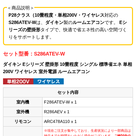
＜商品説明＞
P28クラス（10畳程度・単相200V・ワイヤレス
対応の
S286ATEV-W
は、
ダイキン
製の
ルームエアコン
です。
Eシ
リーズの壁掛形
タイプで、快適で省エネ性の高い空間づく
りをサポートします。
セット型番：S286ATEV-W
ダイキン Eシリーズ 壁掛形 10畳程度 シングル 標準省エネ 単相
200V ワイヤレス 室外電源 ルームエアコン
セット内容
室内機
F286ATEV-W x 1
室外機
R286AEV x 1
リモコン
ARC478A110 x 1
※現在ご注文が集中しており、生産状況により一部商品は
納品までお時間をいただく場合がございます。
ご検討中の