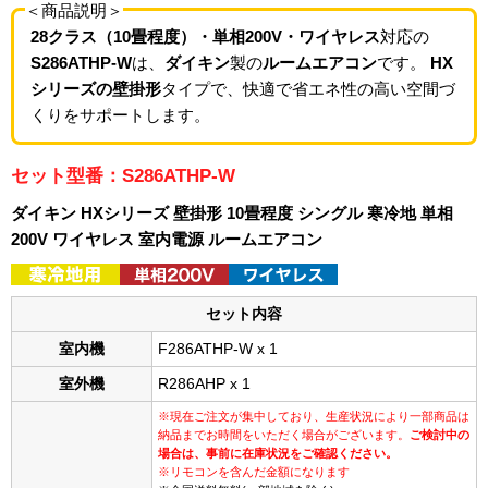
＜商品説明＞
28クラス（10畳程度）・単相200V・ワイヤレス
対応の
S286ATHP-W
は、
ダイキン
製の
ルームエアコン
です。
HX
シリーズの壁掛形
タイプで、快適で省エネ性の高い空間づ
くりをサポートします。
セット型番：S286ATHP-W
ダイキン HXシリーズ 壁掛形 10畳程度 シングル 寒冷地 単相
200V ワイヤレス 室内電源 ルームエアコン
セット内容
室内機
F286ATHP-W x 1
室外機
R286AHP x 1
※現在ご注文が集中しており、生産状況により一部商品は
納品までお時間をいただく場合がございます。
ご検討中の
場合は、事前に在庫状況をご確認ください。
※リモコンを含んだ金額になります