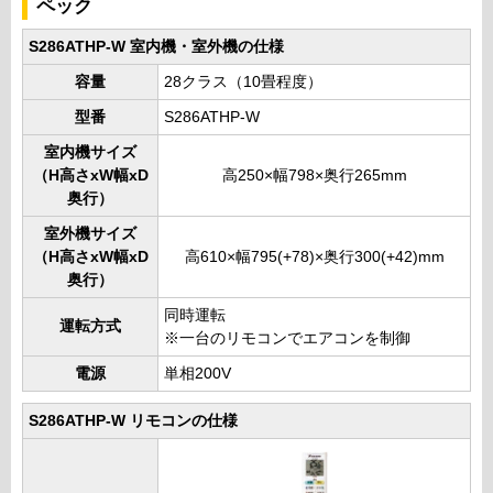
ペック
S286ATHP-W 室内機・室外機の仕様
容量
28クラス（10畳程度）
型番
S286ATHP-W
室内機サイズ
（H高さxW幅xD
高250×幅798×奥行265mm
奥行）
室外機サイズ
（H高さxW幅xD
高610×幅795(+78)×奥行300(+42)mm
奥行）
同時運転
運転方式
※一台のリモコンでエアコンを制御
電源
単相200V
S286ATHP-W リモコンの仕様