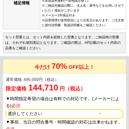
※全国送料無料(一部地域を除く)
補足情報
※ご納品先確認の際に、法人名・屋号などをお伺いさせて
いただく場合がございます
※メーカー1年保証付き
※設置環境や使用状況により注意点があります。ご注文前
に据付説明書・取扱説明書をご確認ください。
セット型番とは、セット内容を総称した型番となります。ご納品時の型番
は、それぞれ個別表記となります。ご確認の際は、HP記載のセット内容の
品番をご確認ください。
70%
今だけ
OFF以上！
通常価格
495,000円（税込）
144,710
限定価格
円（税込）
▼
時間指定希望の場合は有料での対応です。(メーカーによ
る)
必須
▼
事前、当日の問合番号・時間確認の対応は出来かねます。
必須