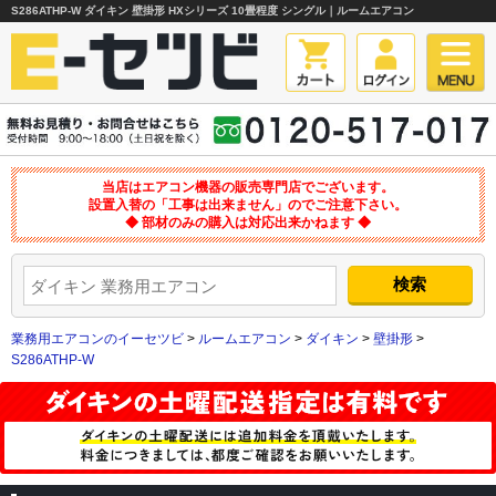
S286ATHP-W ダイキン 壁掛形 HXシリーズ 10畳程度 シングル｜ルームエアコン
当店はエアコン機器の販売専門店でございます。
設置入替の「工事は出来ません」のでご注意下さい。
◆ 部材のみの購入は対応出来かねます ◆
業務用エアコンのイーセツビ
>
ルームエアコン
>
ダイキン
>
壁掛形
>
S286ATHP-W