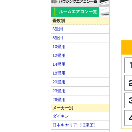
畳数別
6畳用
8畳用
10畳用
12畳用
14畳用
18畳用
20畳用
23畳用
26畳用
メーカー別
ダイキン
日本キヤリア（旧東芝）