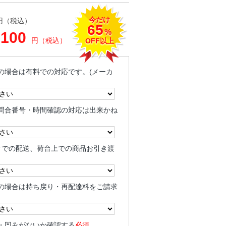
今だけ
円（税込）
65
%
,100
円（税込）
OFF以上
の場合は有料での対応です。(メーカ
問合番号・時間確認の対応は出来かね
クでの配送、荷台上での商品お引き渡
の場合は持ち戻り・再配達料をご請求
・凹みがないか確認する
必須