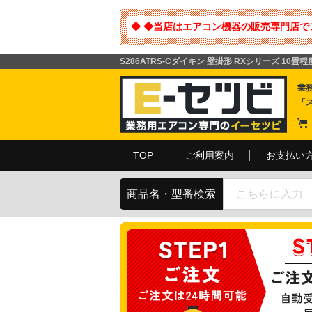
◆ ◆当店はエアコン機器の販売専門店で
S286ATRS-Cダイキン 壁掛形 RXシリーズ 10
業
「
TOP
ご利用案内
お支払い
商品名・型番検索