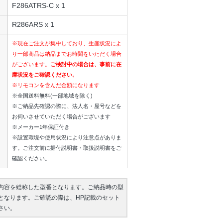
F286ATRS-C x 1
R286ARS x 1
※現在ご注文が集中しており、生産状況によ
り一部商品は納品までお時間をいただく場合
がございます。
ご検討中の場合は、事前に在
庫状況をご確認ください。
※リモコンを含んだ金額になります
※全国送料無料(一部地域を除く)
※ご納品先確認の際に、法人名・屋号などを
お伺いさせていただく場合がございます
※メーカー1年保証付き
※設置環境や使用状況により注意点がありま
す。ご注文前に据付説明書・取扱説明書をご
確認ください。
内容を総称した型番となります。ご納品時の型
となります。ご確認の際は、HP記載のセット
さい。