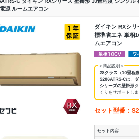
86ATRS-C ダイキン RXシリーズ 壁掛形 10畳程度 シングル
電源 ルームエアコン
ダイキン RXシリ
標準省エネ 単相1
ムエアコン
＜商品説明＞
28クラス（10畳程
S286ATRS-C
は、
ダ
シリーズの壁掛形
タ
くりをサポートしま
セット型番：S28
セット内容