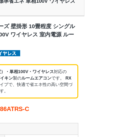
 標準省エネ 単相100V ワイヤレス
ーズ 壁掛形 10畳程度 シングル
00V ワイヤレス 室内電源 ルー
度）・単相100V・ワイヤレス
対応の
イキン
製の
ルームエアコン
です。
RX
イプで、快適で省エネ性の高い空間づ
す。
6ATRS-C