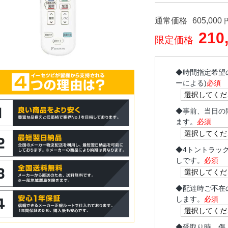
通常価格
605,000
210
限定価格
◆
時間指定希望
ーによる)
必須
◆
事前、当日の
ます。
必須
◆
4トントラッ
しです。
必須
◆
配達時ご不在
します。
必須
◆
受取り時、傷