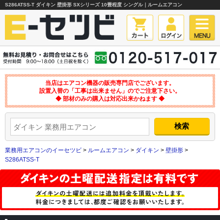
S286ATSS-T ダイキン 壁掛形 SXシリーズ 10畳程度 シングル｜ルームエアコン
当店はエアコン機器の販売専門店でございます。
設置入替の「工事は出来ません」のでご注意下さい。
◆ 部材のみの購入は対応出来かねます ◆
業務用エアコンのイーセツビ
>
ルームエアコン
>
ダイキン
>
壁掛形
>
S286ATSS-T