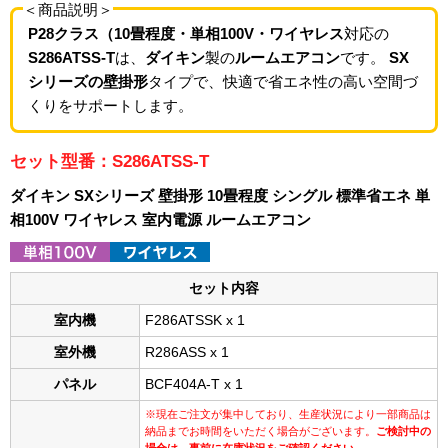
＜商品説明＞
P28クラス（10畳程度・単相100V・ワイヤレス
対応の
S286ATSS-T
は、
ダイキン
製の
ルームエアコン
です。
SX
シリーズの壁掛形
タイプで、快適で省エネ性の高い空間づ
くりをサポートします。
セット型番：S286ATSS-T
ダイキン SXシリーズ 壁掛形 10畳程度 シングル 標準省エネ 単
相100V ワイヤレス 室内電源 ルームエアコン
セット内容
室内機
F286ATSSK x 1
室外機
R286ASS x 1
パネル
BCF404A-T x 1
※現在ご注文が集中しており、生産状況により一部商品は
納品までお時間をいただく場合がございます。
ご検討中の
場合は、事前に在庫状況をご確認ください。