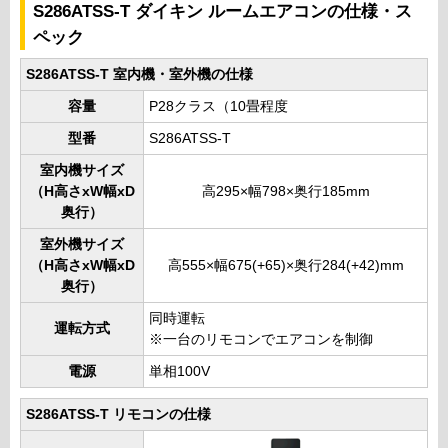
S286ATSS-T ダイキン ルームエアコンの仕様・ス
ペック
S286ATSS-T 室内機・室外機の仕様
容量
P28クラス（10畳程度
型番
S286ATSS-T
室内機サイズ
（H高さxW幅xD
高295×幅798×奥行185mm
奥行）
室外機サイズ
（H高さxW幅xD
高555×幅675(+65)×奥行284(+42)mm
奥行）
同時運転
運転方式
※一台のリモコンでエアコンを制御
電源
単相100V
S286ATSS-T リモコンの仕様