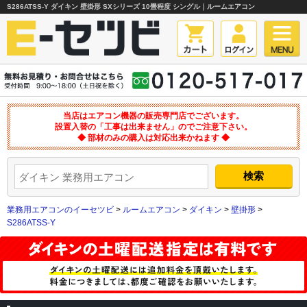
S286ATSS-Y ダイキン 壁掛形 SXシリーズ 10畳程度 シングル｜ルームエアコン
当店はエアコン機器の販売専門店でございます。
設置入替の「工事は出来ません」のでご注意下さい。
◆ 部材のみの購入は対応出来かねます ◆
業務用エアコンのイーセツビ
>
ルームエアコン
>
ダイキン
>
壁掛形
>
S286ATSS-Y