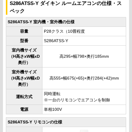
S286ATSS-Y ダイキン ルームエアコンの仕様・ス
ペック
S286ATSS-Y 室内機・室外機の仕様
容量
P28クラス（10畳程度
型番
S286ATSS-Y
室内機サイズ
（H高さxW幅xD
高295×幅798×奥行185mm
奥行）
室外機サイズ
（H高さxW幅xD
高555×幅675(+65)×奥行284(+42)mm
奥行）
同時運転
運転方式
※一台のリモコンでエアコンを制御
電源
単相100V
S286ATSS-Y リモコンの仕様