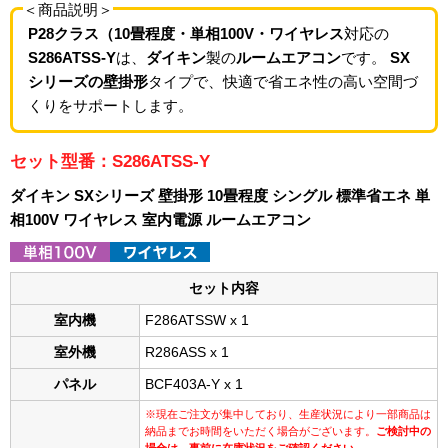
＜商品説明＞
P28クラス（10畳程度・単相100V・ワイヤレス
対応の
S286ATSS-Y
は、
ダイキン
製の
ルームエアコン
です。
SX
シリーズの壁掛形
タイプで、快適で省エネ性の高い空間づ
くりをサポートします。
セット型番：S286ATSS-Y
ダイキン SXシリーズ 壁掛形 10畳程度 シングル 標準省エネ 単
相100V ワイヤレス 室内電源 ルームエアコン
セット内容
室内機
F286ATSSW x 1
室外機
R286ASS x 1
パネル
BCF403A-Y x 1
※現在ご注文が集中しており、生産状況により一部商品は
納品までお時間をいただく場合がございます。
ご検討中の
場合は、事前に在庫状況をご確認ください。