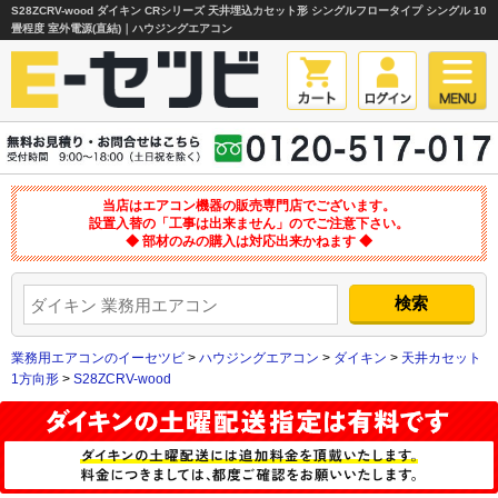
S28ZCRV-wood ダイキン CRシリーズ 天井埋込カセット形 シングルフロータイプ シングル 10
畳程度 室外電源(直結)｜ハウジングエアコン
当店はエアコン機器の販売専門店でございます。
設置入替の「工事は出来ません」のでご注意下さい。
◆ 部材のみの購入は対応出来かねます ◆
業務用エアコンのイーセツビ
>
ハウジングエアコン
>
ダイキン
>
天井カセット
1方向形
>
S28ZCRV-wood