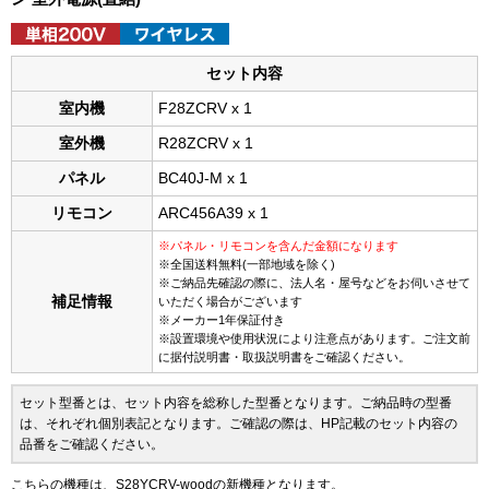
セット内容
室内機
F28ZCRV x 1
室外機
R28ZCRV x 1
パネル
BC40J-M x 1
リモコン
ARC456A39 x 1
※パネル・リモコンを含んだ金額になります
※全国送料無料(一部地域を除く)
※ご納品先確認の際に、法人名・屋号などをお伺いさせて
補足情報
いただく場合がございます
※メーカー1年保証付き
※設置環境や使用状況により注意点があります。ご注文前
に据付説明書・取扱説明書をご確認ください。
セット型番とは、セット内容を総称した型番となります。ご納品時の型番
は、それぞれ個別表記となります。ご確認の際は、HP記載のセット内容の
品番をご確認ください。
こちらの機種は、S28YCRV-woodの新機種となります。