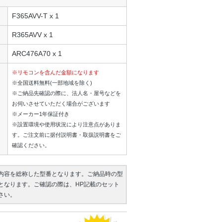
F365AVV-T x 1
R365AVV x 1
ARC476A70 x 1
※リモコンを含んだ金額になります
※全国送料無料(一部地域を除く)
※ご納品先確認の際に、法人名・屋号などを
お伺いさせていただく場合がございます
※メーカー1年保証付き
※設置環境や使用状況により注意点がありま
す。ご注文前に据付説明書・取扱説明書をご
確認ください。
内容を総称した型番となります。ご納品時の型
となります。ご確認の際は、HP記載のセット
さい。