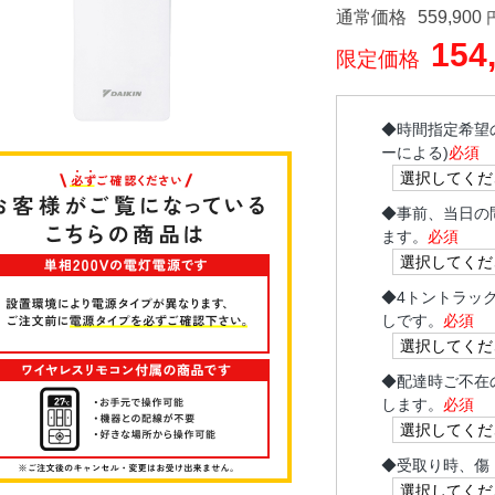
通常価格
559,900
154
限定価格
◆
時間指定希望
ーによる)
必須
◆
事前、当日の
ます。
必須
◆
4トントラッ
しです。
必須
◆
配達時ご不在
します。
必須
◆
受取り時、傷