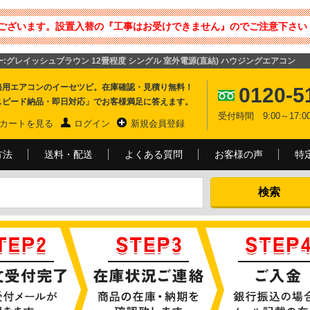
ございます。設置入替の『工事はお受けできません』のでご注意下さい 
ラー:グレイッシュブラウン 12畳程度 シングル 室外電源(直結) ハウジングエアコン
務用エアコンのイーセツビ。在庫確認・見積り無料！
0120-5
スピード納品・即日対応」でお客様満足に答えます。
受付時間 9:00～17
カートを見る
ログイン
新規会員登録
方法
送料・配送
よくある質問
お客様の声
特