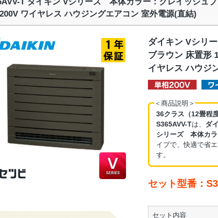
65AVV-T ダイキン Vシリーズ 本体カラー：グレイッシュブ
200V ワイヤレス ハウジングエアコン 室外電源(直結)
ダイキン Vシリ
ブラウン 床置形 1
イヤレス ハウジン
＜商品説明＞
36クラス（12畳程
S365AVV-T
は、
ダ
シリーズ 本体カラ
イプで、快適で省エ
す。
セット型番：S36
セット内容