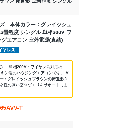
ラウン 床置形 12畳程度 シングル
ーズ 本体カラー：グレイッシュ
2畳程度 シングル 単相200V ワ
グエアコン 室外電源(直結)
度）・単相200V・ワイヤレス
対応の
イキン
製の
ハウジングエアコン
です。
V
ー：グレイッシュブラウンの床置形
タ
ネ性の高い空間づくりをサポートしま
5AVV-T