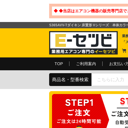
◆ ◆当店はエアコン機器の販売専門店で
S365AVV-Tダイキン 床置形 Vシリーズ 本体カ
業
「
TOP
ご利用案内
お支払い
商品名・型番検索