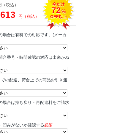
今だけ
円（税込）
72
%
,613
円（税込）
OFF以上
の場合は有料での対応です。(メーカ
問合番号・時間確認の対応は出来かね
クでの配送、荷台上での商品お引き渡
の場合は持ち戻り・再配達料をご請求
・凹みがないか確認する
必須