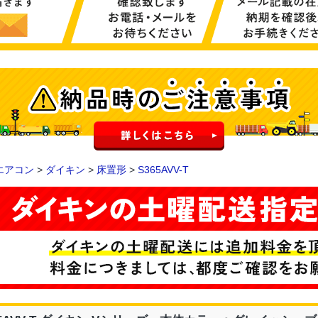
エアコン
>
ダイキン
>
床置形
>
S365AVV-T