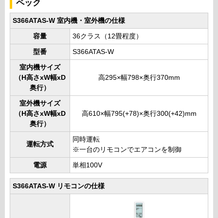
ペック
S366ATAS-W 室内機・室外機の仕様
容量
36クラス（12畳程度）
型番
S366ATAS-W
室内機サイズ
（H高さxW幅xD
高295×幅798×奥行370mm
奥行）
室外機サイズ
（H高さxW幅xD
高610×幅795(+78)×奥行300(+42)mm
奥行）
同時運転
運転方式
※一台のリモコンでエアコンを制御
電源
単相100V
S366ATAS-W リモコンの仕様