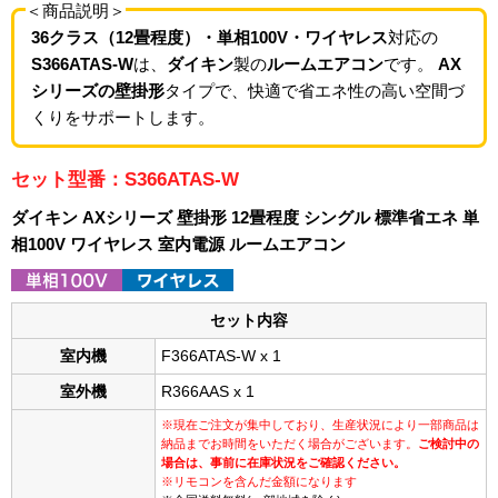
＜商品説明＞
36クラス（12畳程度）・単相100V・ワイヤレス
対応の
S366ATAS-W
は、
ダイキン
製の
ルームエアコン
です。
AX
シリーズの壁掛形
タイプで、快適で省エネ性の高い空間づ
くりをサポートします。
セット型番：S366ATAS-W
ダイキン AXシリーズ 壁掛形 12畳程度 シングル 標準省エネ 単
相100V ワイヤレス 室内電源 ルームエアコン
セット内容
室内機
F366ATAS-W x 1
室外機
R366AAS x 1
※現在ご注文が集中しており、生産状況により一部商品は
納品までお時間をいただく場合がございます。
ご検討中の
場合は、事前に在庫状況をご確認ください。
※リモコンを含んだ金額になります