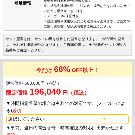
※全国送料無料(一部地域を除く)
補足情報
※ご納品先確認の際に、法人名・屋号などをお伺いさせて
いただく場合がございます
※メーカー1年保証付き
※設置環境や使用状況により注意点があります。ご注文前
に据付説明書・取扱説明書をご確認ください。
セット型番とは、セット内容を総称した型番となります。ご納品時の型番
は、それぞれ個別表記となります。ご確認の際は、HP記載のセット内容の
品番をご確認ください。
66%
今だけ
OFF以上！
通常価格
583,000円（税込）
196,040
限定価格
円（税込）
▼
時間指定希望の場合は有料での対応です。(メーカーによ
る)
必須
▼
事前、当日の問合番号・時間確認の対応は出来かねます。
必須