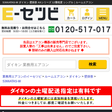
S366ATAS-W ダイキン 壁掛形 AXシリーズ 12畳程度 シングル｜ルームエアコン
当店はエアコン機器の販売専門店でございます。
設置入替の「工事は出来ません」のでご注意下さい。
◆ 部材のみの購入は対応出来かねます ◆
業務用エアコンのイーセツビ
>
ルームエアコン
>
ダイキン
>
壁掛形
>
S366ATAS-W