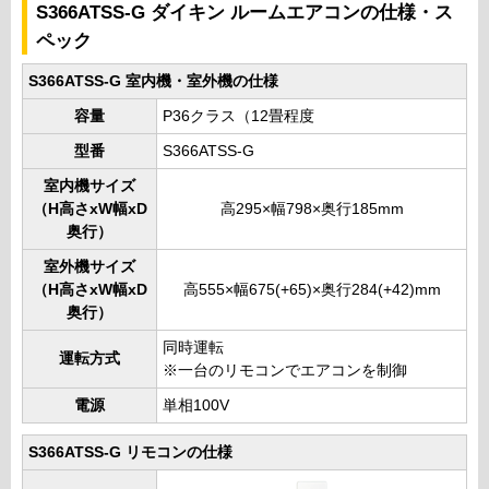
S366ATSS-G ダイキン ルームエアコンの仕様・ス
ペック
S366ATSS-G 室内機・室外機の仕様
容量
P36クラス（12畳程度
型番
S366ATSS-G
室内機サイズ
（H高さxW幅xD
高295×幅798×奥行185mm
奥行）
室外機サイズ
（H高さxW幅xD
高555×幅675(+65)×奥行284(+42)mm
奥行）
同時運転
運転方式
※一台のリモコンでエアコンを制御
電源
単相100V
S366ATSS-G リモコンの仕様