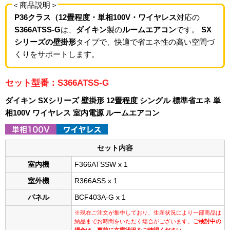
＜商品説明＞
P36クラス（12畳程度・単相100V・ワイヤレス
対応の
S366ATSS-G
は、
ダイキン
製の
ルームエアコン
です。
SX
シリーズの壁掛形
タイプで、快適で省エネ性の高い空間づ
くりをサポートします。
セット型番：S366ATSS-G
ダイキン SXシリーズ 壁掛形 12畳程度 シングル 標準省エネ 単
相100V ワイヤレス 室内電源 ルームエアコン
セット内容
室内機
F366ATSSW x 1
室外機
R366ASS x 1
パネル
BCF403A-G x 1
※現在ご注文が集中しており、生産状況により一部商品は
納品までお時間をいただく場合がございます。
ご検討中の
場合は、事前に在庫状況をご確認ください。