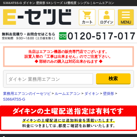
S366ATSS-G ダイキン 壁掛形 SXシリーズ 12畳程度 シングル｜ルームエアコン
当店はエアコン機器の販売専門店でございます。
設置入替の「工事は出来ません」のでご注意下さい。
◆ 部材のみの購入は対応出来かねます ◆
業務用エアコンのイーセツビ
>
ルームエアコン
>
ダイキン
>
壁掛形
>
S366ATSS-G