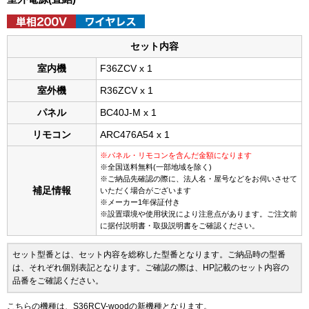
セット内容
室内機
F36ZCV x 1
室外機
R36ZCV x 1
パネル
BC40J-M x 1
リモコン
ARC476A54 x 1
※パネル・リモコンを含んだ金額になります
※全国送料無料(一部地域を除く)
※ご納品先確認の際に、法人名・屋号などをお伺いさせて
補足情報
いただく場合がございます
※メーカー1年保証付き
※設置環境や使用状況により注意点があります。ご注文前
に据付説明書・取扱説明書をご確認ください。
セット型番とは、セット内容を総称した型番となります。ご納品時の型番
は、それぞれ個別表記となります。ご確認の際は、HP記載のセット内容の
品番をご確認ください。
こちらの機種は、S36RCV-woodの新機種となります。