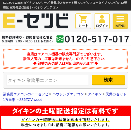
S36ZCV-wood ダイキン Cシリーズ 天井埋込カセット形 シングルフロータイプ シングル 12畳
程度 室外電源(直結)｜ハウジングエアコン
当店はエアコン機器の販売専門店でございます。
設置入替の「工事は出来ません」のでご注意下さい。
◆ 部材のみの購入は対応出来かねます ◆
業務用エアコンのイーセツビ
>
ハウジングエアコン
>
ダイキン
>
天井カセット
1方向形
>
S36ZCV-wood