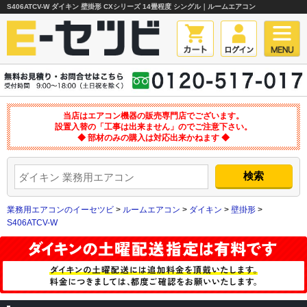
S406ATCV-W ダイキン 壁掛形 CXシリーズ 14畳程度 シングル｜ルームエアコン
当店はエアコン機器の販売専門店でございます。
設置入替の「工事は出来ません」のでご注意下さい。
◆ 部材のみの購入は対応出来かねます ◆
業務用エアコンのイーセツビ
>
ルームエアコン
>
ダイキン
>
壁掛形
>
S406ATCV-W