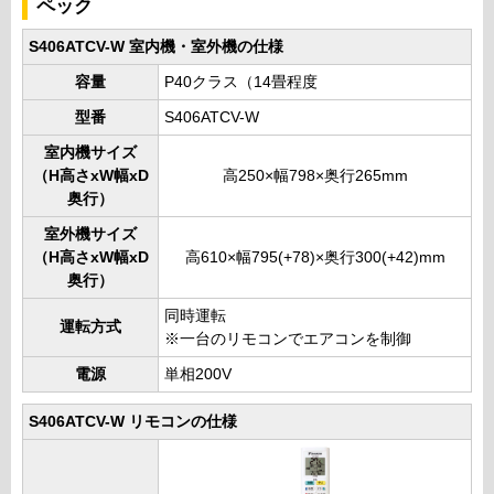
ペック
S406ATCV-W 室内機・室外機の仕様
容量
P40クラス（14畳程度
型番
S406ATCV-W
室内機サイズ
（H高さxW幅xD
高250×幅798×奥行265mm
奥行）
室外機サイズ
（H高さxW幅xD
高610×幅795(+78)×奥行300(+42)mm
奥行）
同時運転
運転方式
※一台のリモコンでエアコンを制御
電源
単相200V
S406ATCV-W リモコンの仕様