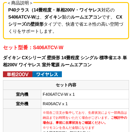
＜商品説明＞
P40クラス（14畳程度・単相200V・ワイヤレス
対応の
S406ATCV-W
は、
ダイキン
製の
ルームエアコン
です。
CX
シリーズの壁掛形
タイプで、快適で省エネ性の高い空間づ
くりをサポートします。
セット型番：S406ATCV-W
ダイキン CXシリーズ 壁掛形 14畳程度 シングル 標準省エネ 単
相200V ワイヤレス 室外電源 ルームエアコン
セット内容
室内機
F406ATCV-W x 1
室外機
R406ACV x 1
※現在ご注文が集中しており、生産状況により一部商品は
納品までお時間をいただく場合がございます。
ご検討中の
場合は、事前に在庫状況をご確認ください。
※リモコンを含んだ金額になります