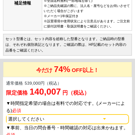
※全国送料無料(一部地域を除く)
補足情報
※ご納品先確認の際に、法人名・屋号などをお伺いさせて
いただく場合がございます
※メーカー1年保証付き
※設置環境や使用状況により注意点があります。ご注文前
に据付説明書・取扱説明書をご確認ください。
セット型番とは、セット内容を総称した型番となります。ご納品時の型番
は、それぞれ個別表記となります。ご確認の際は、HP記載のセット内容の
品番をご確認ください。
74%
今だけ
OFF以上！
通常価格
539,000円（税込）
140,007
限定価格
円（税込）
▼
時間指定希望の場合は有料での対応です。(メーカーによ
る)
必須
▼
事前、当日の問合番号・時間確認の対応は出来かねます。
必須