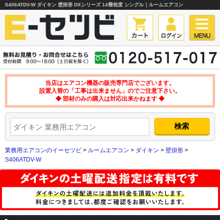
S406ATDV-W ダイキン 壁掛形 DXシリーズ 14畳程度 シングル｜ルームエアコン
当店はエアコン機器の販売専門店でございます。
設置入替の「工事は出来ません」のでご注意下さい。
◆ 部材のみの購入は対応出来かねます ◆
業務用エアコンのイーセツビ
>
ルームエアコン
>
ダイキン
>
壁掛形
>
S406ATDV-W