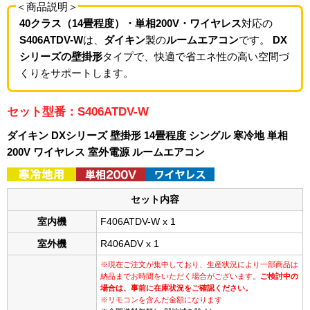
＜商品説明＞
40クラス（14畳程度）・単相200V・ワイヤレス
対応の
S406ATDV-W
は、
ダイキン
製の
ルームエアコン
です。
DX
シリーズの壁掛形
タイプで、快適で省エネ性の高い空間づ
くりをサポートします。
セット型番：S406ATDV-W
ダイキン DXシリーズ 壁掛形 14畳程度 シングル 寒冷地 単相
200V ワイヤレス 室外電源 ルームエアコン
セット内容
室内機
F406ATDV-W x 1
室外機
R406ADV x 1
※現在ご注文が集中しており、生産状況により一部商品は
納品までお時間をいただく場合がございます。
ご検討中の
場合は、事前に在庫状況をご確認ください。
※リモコンを含んだ金額になります