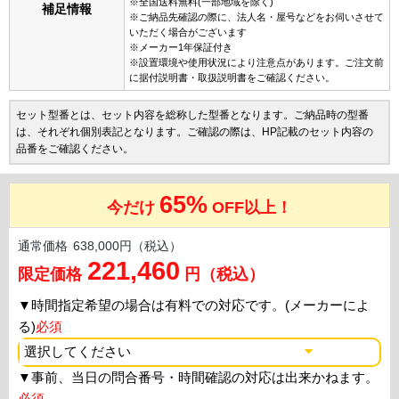
※全国送料無料(一部地域を除く)
補足情報
※ご納品先確認の際に、法人名・屋号などをお伺いさせて
いただく場合がございます
※メーカー1年保証付き
※設置環境や使用状況により注意点があります。ご注文前
に据付説明書・取扱説明書をご確認ください。
セット型番とは、セット内容を総称した型番となります。ご納品時の型番
は、それぞれ個別表記となります。ご確認の際は、HP記載のセット内容の
品番をご確認ください。
65%
今だけ
OFF以上！
通常価格
638,000円（税込）
221,460
限定価格
円（税込）
▼
時間指定希望の場合は有料での対応です。(メーカーによ
る)
必須
▼
事前、当日の問合番号・時間確認の対応は出来かねます。
必須