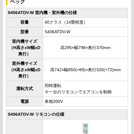
ペック
S406ATDV-W 室内機・室外機の仕様
容量
40クラス（14畳程度）
型番
S406ATDV-W
室内機サイズ
（H高さxW幅xD
高295×幅798×奥行370mm
奥行）
室外機サイズ
（H高さxW幅xD
高742×幅850(+89)×奥行320(+72)mm
奥行）
同時運転
運転方式
※一台のリモコンでエアコンを制御
電源
単相200V
S406ATDV-W リモコンの仕様