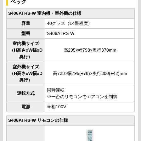
ペック
S406ATRS-W 室内機・室外機の仕様
容量
40クラス（14畳程度）
型番
S406ATRS-W
室内機サイズ
（H高さxW幅xD
高295×幅798×奥行370mm
奥行）
室外機サイズ
（H高さxW幅xD
高728×幅795(+78)×奥行300(+42)mm
奥行）
同時運転
運転方式
※一台のリモコンでエアコンを制御
電源
単相100V
S406ATRS-W リモコンの仕様