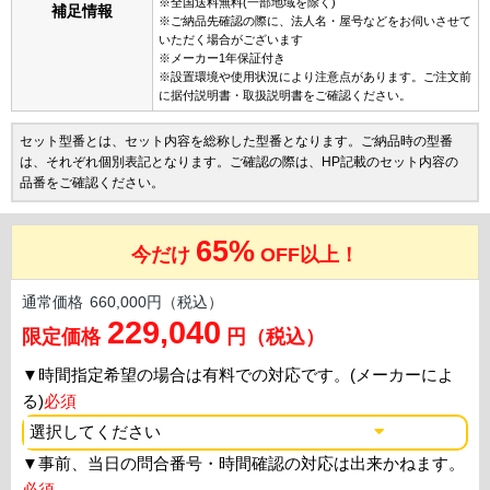
※全国送料無料(一部地域を除く)
補足情報
※ご納品先確認の際に、法人名・屋号などをお伺いさせて
いただく場合がございます
※メーカー1年保証付き
※設置環境や使用状況により注意点があります。ご注文前
に据付説明書・取扱説明書をご確認ください。
セット型番とは、セット内容を総称した型番となります。ご納品時の型番
は、それぞれ個別表記となります。ご確認の際は、HP記載のセット内容の
品番をご確認ください。
65%
今だけ
OFF以上！
通常価格
660,000円（税込）
229,040
限定価格
円（税込）
▼
時間指定希望の場合は有料での対応です。(メーカーによ
る)
必須
▼
事前、当日の問合番号・時間確認の対応は出来かねます。
必須