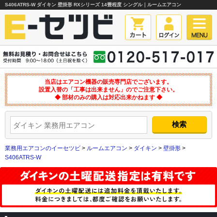
S406ATRS-W ダイキン 壁掛形 RXシリーズ 14畳程度 シングル｜ルームエアコン
当店はエアコン機器の販売専門店でございます。
設置入替の「工事は出来ません」のでご注意下さい。
◆ 部材のみの購入は対応出来かねます ◆
業務用エアコンのイーセツビ
>
ルームエアコン
>
ダイキン
>
壁掛形
>
S406ATRS-W