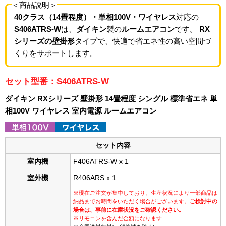
＜商品説明＞
40クラス（14畳程度）・単相100V・ワイヤレス
対応の
S406ATRS-W
は、
ダイキン
製の
ルームエアコン
です。
RX
シリーズの壁掛形
タイプで、快適で省エネ性の高い空間づ
くりをサポートします。
セット型番：S406ATRS-W
ダイキン RXシリーズ 壁掛形 14畳程度 シングル 標準省エネ 単
相100V ワイヤレス 室内電源 ルームエアコン
セット内容
室内機
F406ATRS-W x 1
室外機
R406ARS x 1
※現在ご注文が集中しており、生産状況により一部商品は
納品までお時間をいただく場合がございます。
ご検討中の
場合は、事前に在庫状況をご確認ください。
※リモコンを含んだ金額になります