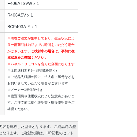
F406ATSVW x 1
R406ASV x 1
BCF403A-Y x 1
※現在ご注文が集中しており、生産状況によ
り一部商品は納品までお時間をいただく場合
がございます。
ご検討中の場合は、事前に在
庫状況をご確認ください。
※パネル・リモコンを含んだ金額になります
※全国送料無料(一部地域を除く)
※ご納品先確認の際に、法人名・屋号などを
お伺いさせていただく場合がございます
※メーカー1年保証付き
※設置環境や使用状況により注意点がありま
す。ご注文前に据付説明書・取扱説明書をご
確認ください。
内容を総称した型番となります。ご納品時の型
となります。ご確認の際は、HP記載のセット