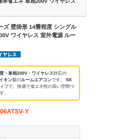
 標準省エネ 単相200V ワイヤレス
ーズ 壁掛形 14畳程度 シングル
00V ワイヤレス 室外電源 ルー
程度・単相200V・ワイヤレス
対応の
イキン
製の
ルームエアコン
です。
SX
イプで、快適で省エネ性の高い空間づ
す。
6ATSV-Y