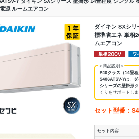
06ATSV-Y ダイキン SXシリーズ 壁掛形 14畳程度 シングル
電源 ルームエアコン
ダイキン SXシリ
標準省エネ 単相2
ムエアコン
＜商品説明＞
P40クラス（14畳
S406ATSV-Y
は、
ダ
シリーズの壁掛形
タ
くりをサポートしま
セット型番：S40
セット内容