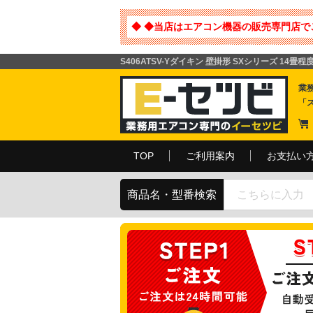
◆ ◆当店はエアコン機器の販売専門店で
S406ATSV-Yダイキン 壁掛形 SXシリーズ 14畳
業
「
TOP
ご利用案内
お支払い
商品名・型番検索