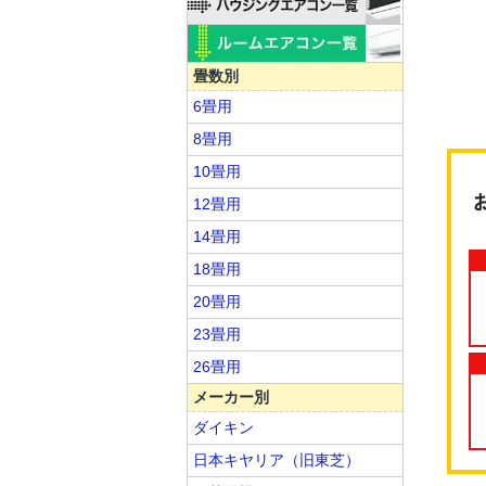
畳数別
6畳用
8畳用
10畳用
12畳用
14畳用
18畳用
20畳用
23畳用
26畳用
メーカー別
ダイキン
日本キヤリア（旧東芝）