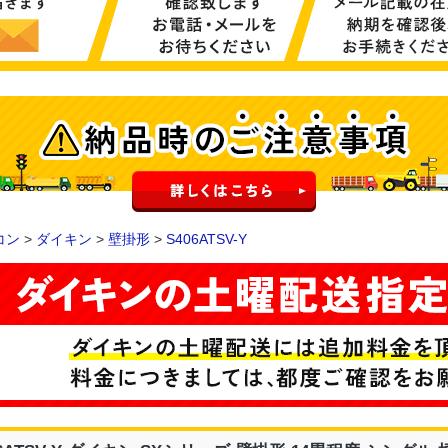
コン
>
ダイキン
>
壁掛形
>
S406ATSV-Y