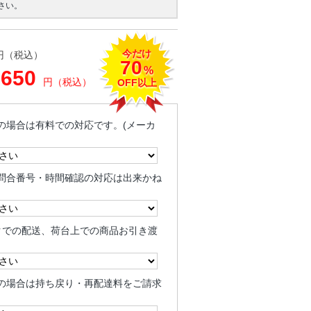
さい。
今だけ
円（税込）
70
%
,650
円（税込）
OFF以上
の場合は有料での対応です。(メーカ
問合番号・時間確認の対応は出来かね
クでの配送、荷台上での商品お引き渡
の場合は持ち戻り・再配達料をご請求