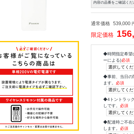
内容の品番をご確認くだ
通常価格
539,000
156
限定価格
◆
時間指定希望
ーによる)
必須
◆
事前、当日の
ます。
必須
◆
4トントラッ
しです。
必須
◆
配達時ご不在
します。
必須