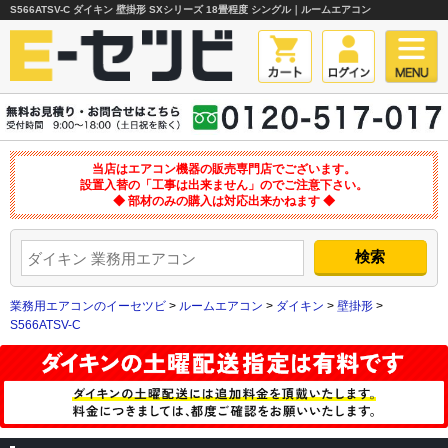
S566ATSV-C ダイキン 壁掛形 SXシリーズ 18畳程度 シングル｜ルームエアコン
当店はエアコン機器の販売専門店でございます。
設置入替の「工事は出来ません」のでご注意下さい。
◆ 部材のみの購入は対応出来かねます ◆
業務用エアコンのイーセツビ
>
ルームエアコン
>
ダイキン
>
壁掛形
>
S566ATSV-C