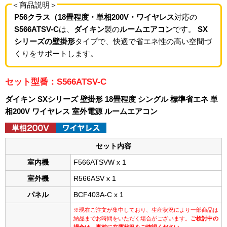
＜商品説明＞
P56クラス（18畳程度・単相200V・ワイヤレス
対応の
S566ATSV-C
は、
ダイキン
製の
ルームエアコン
です。
SX
シリーズの壁掛形
タイプで、快適で省エネ性の高い空間づ
くりをサポートします。
セット型番：S566ATSV-C
ダイキン SXシリーズ 壁掛形 18畳程度 シングル 標準省エネ 単
相200V ワイヤレス 室外電源 ルームエアコン
セット内容
室内機
F566ATSVW x 1
室外機
R566ASV x 1
パネル
BCF403A-C x 1
※現在ご注文が集中しており、生産状況により一部商品は
納品までお時間をいただく場合がございます。
ご検討中の
場合は、事前に在庫状況をご確認ください。