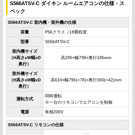
S566ATSV-C ダイキン ルームエアコンの仕様・ス
ペック
S566ATSV-C 室内機・室外機の仕様
容量
P56クラス（18畳程度
型番
S566ATSV-C
室内機サイズ
（H高さxW幅xD
高295×幅798×奥行185mm
奥行）
室外機サイズ
（H高さxW幅xD
高610×幅795(+78)×奥行300(+42)mm
奥行）
同時運転
運転方式
※一台のリモコンでエアコンを制御
電源
単相200V
S566ATSV-C リモコンの仕様